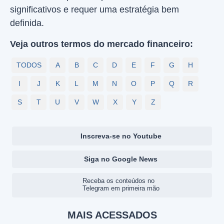
significativos e requer uma estratégia bem
definida.
Veja outros termos do mercado financeiro:
TODOS
A
B
C
D
E
F
G
H
I
J
K
L
M
N
O
P
Q
R
S
T
U
V
W
X
Y
Z
Inscreva-se no Youtube
Siga no Google News
Receba os conteúdos no
Telegram em primeira mão
MAIS ACESSADOS