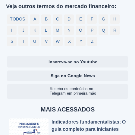
Veja outros termos do mercado financeiro:
TODOS
A
B
C
D
E
F
G
H
I
J
K
L
M
N
O
P
Q
R
S
T
U
V
W
X
Y
Z
Inscreva-se no Youtube
Siga no Google News
Receba os conteúdos no
Telegram em primeira mão
MAIS ACESSADOS
Indicadores fundamentalistas: O
guia completo para iniciantes