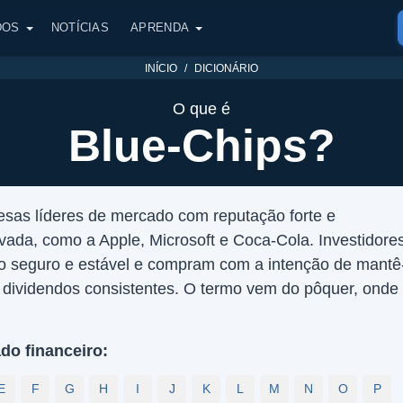
DOS
NOTÍCIAS
APRENDA
INÍCIO
DICIONÁRIO
O que é
Blue-Chips?
sas líderes de mercado com reputação forte e
vada, como a Apple, Microsoft e Coca-Cola. Investidore
 seguro e estável e compram com a intenção de mantê
r dividendos consistentes. O termo vem do pôquer, onde
do financeiro:
E
F
G
H
I
J
K
L
M
N
O
P