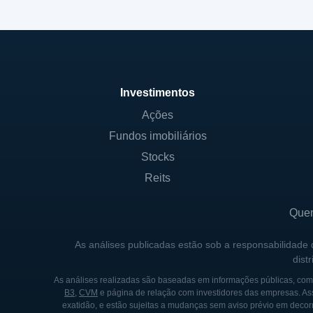
Investimentos
Ações
Fundos imobiliários
Stocks
Reits
Que
As análises publicadas estão sob a responsabilidade
dist
As análises realizadas são baseadas em informações públicas, como
B3
,
CVM
e página de relação com investidores das empresas. As
exatidão, e estão sujeitas a mudanças sem aviso prévio em decorr