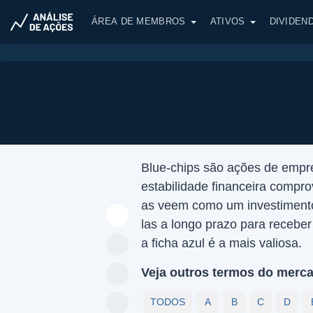
ÁREA DE MEMBROS
ATIVOS
DIVIDEN
Blue-chips são ações de empre
estabilidade financeira compro
as veem como um investimento
las a longo prazo para recebe
a ficha azul é a mais valiosa.
Veja outros termos do merca
TODOS
A
B
C
D