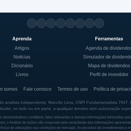
Aprenda
Ferramentas
Artigos
Agenda de dividendo
Notícias
Simulador de dividend
Dicionário
Mapa de dividendos
Livros
Perfil de investidor
m somos
Fale conosco
Termos de uso
Política de privac
 do analista independente, Marcílio Lima, CNPI Fundamentalista 7947.
ribuído, no todo ou em parte, a qualquer terceiro sem autorização expr
 demonstrativos contábeis, fatos relevantes e demais informações fornecidas pel
sim, o Análise de Ações não responde pela veracidade das informações apresenta
ência de alterações nas condições de mercado. As decisões de investimentos e estra