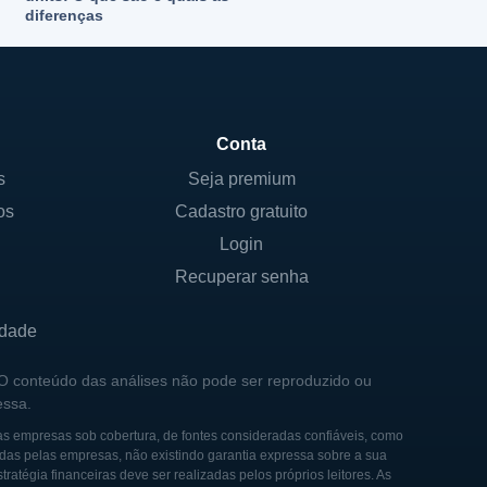
diferenças
Conta
s
Seja premium
os
Cadastro gratuito
Login
Recuperar senha
idade
 O conteúdo das análises não pode ser reproduzido ou
essa.
as empresas sob cobertura, de fontes consideradas confiáveis, como
das pelas empresas, não existindo garantia expressa sobre a sua
tégia financeiras deve ser realizadas pelos próprios leitores. As