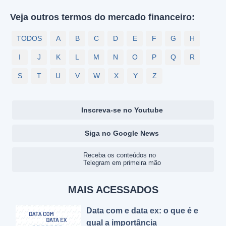
Veja outros termos do mercado financeiro:
TODOS
A
B
C
D
E
F
G
H
I
J
K
L
M
N
O
P
Q
R
S
T
U
V
W
X
Y
Z
Inscreva-se no Youtube
Siga no Google News
Receba os conteúdos no
Telegram em primeira mão
MAIS ACESSADOS
Data com e data ex: o que é e
qual a importância