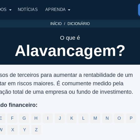
DOS
NOTÍCIAS
APRENDA
INÍCIO
DICIONÁRIO
O que é
Alavancagem?
os de terceiros para aumentar a rentabilidade de um
ltar em riscos maiores. É comumente medido pela
ização total de uma empresa ou fundo de investimento.
do financeiro:
E
F
G
H
I
J
K
L
M
N
O
P
W
X
Y
Z