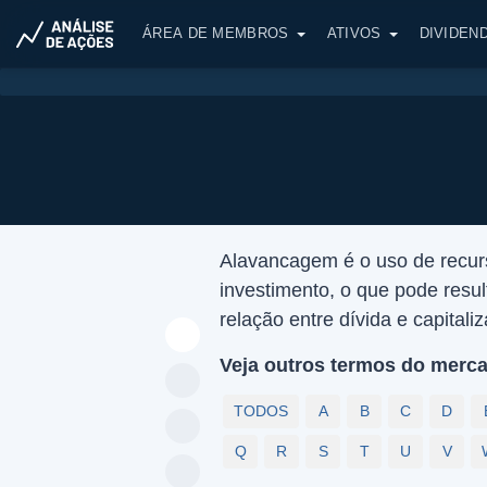
ÁREA DE MEMBROS
ATIVOS
DIVIDEN
Alavancagem é o uso de recurs
investimento, o que pode resu
relação entre dívida e capital
Veja outros termos do merca
TODOS
A
B
C
D
Q
R
S
T
U
V