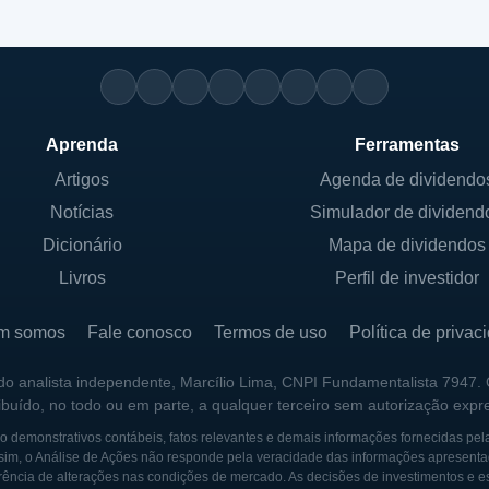
Aprenda
Ferramentas
Artigos
Agenda de dividendo
Notícias
Simulador de dividend
Dicionário
Mapa de dividendos
Livros
Perfil de investidor
m somos
Fale conosco
Termos de uso
Política de privac
 do analista independente, Marcílio Lima, CNPI Fundamentalista 7947.
ribuído, no todo ou em parte, a qualquer terceiro sem autorização expr
 demonstrativos contábeis, fatos relevantes e demais informações fornecidas pel
sim, o Análise de Ações não responde pela veracidade das informações apresenta
ência de alterações nas condições de mercado. As decisões de investimentos e estra