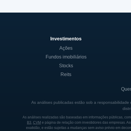
Investimentos
Ações
Fundos imobiliários
Stocks
Reits
Que
As análises publicadas estão sob a responsabilidade
dist
As análises realizadas são baseadas em informações públicas, como
B3
,
CVM
e página de relação com investidores das empresas. As
exatidão, e estão sujeitas a mudanças sem aviso prévio em decorr