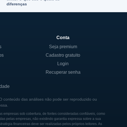
diferenças
Conta
s
Seja premium
os
Cadastro gratuito
Login
Recuperar senha
idade
 O conteúdo das análises não pode ser reproduzido ou
essa.
as empresas sob cobertura, de fontes consideradas confiáveis, como
das pelas empresas, não existindo garantia expressa sobre a sua
tégia financeiras deve ser realizadas pelos próprios leitores. As