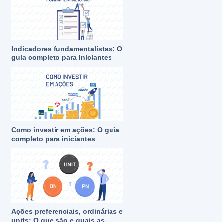
Indicadores fundamentalistas: O
guia completo para iniciantes
Como investir em ações: O guia
completo para iniciantes
Ações preferenciais, ordinárias e
units: O que são e quais as