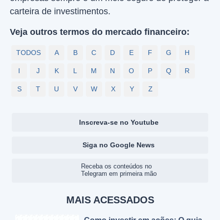
carteira de investimentos.
Veja outros termos do mercado financeiro:
TODOS
A
B
C
D
E
F
G
H
I
J
K
L
M
N
O
P
Q
R
S
T
U
V
W
X
Y
Z
Inscreva-se no Youtube
Siga no Google News
Receba os conteúdos no
Telegram em primeira mão
MAIS ACESSADOS