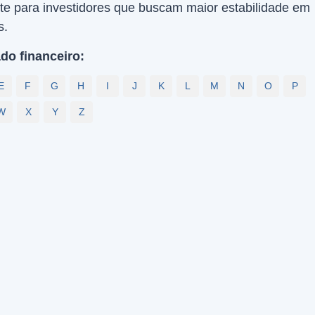
e para investidores que buscam maior estabilidade em
s.
do financeiro:
E
F
G
H
I
J
K
L
M
N
O
P
W
X
Y
Z