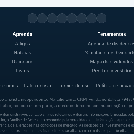
Aprenda
Ferramentas
Artigos
Agenda de dividendo
Notícias
Simulador de dividend
Dicionário
Mapa de dividendos
Livros
Perfil de investidor
m somos
Fale conosco
Termos de uso
Política de privac
 do analista independente, Marcílio Lima, CNPI Fundamentalista 7947.
ribuído, no todo ou em parte, a qualquer terceiro sem autorização expr
 demonstrativos contábeis, fatos relevantes e demais informações fornecidas pel
sim, o Análise de Ações não responde pela veracidade das informações apresenta
ência de alterações nas condições de mercado. As decisões de investimentos e estra
os ou outros instrumentos financeiros, e se alicerçam no mais alto padrão ético, d