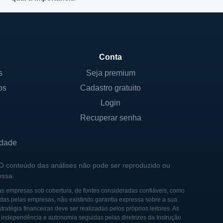
Conta
s
Seja premium
os
Cadastro gratuito
Login
Recuperar senha
idade
 O conteúdo das análises não pode ser reproduzido ou
essa.
as empresas sob cobertura, de fontes consideradas confiáveis, como
das pelas empresas, não existindo garantia expressa sobre a sua
tégia financeiras deve ser realizadas pelos próprios leitores. As
e independência e autonomia seguidas pelas diretrizes da Instrução