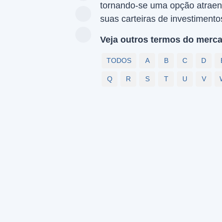
tornando-se uma opção atraent
suas carteiras de investimento
Veja outros termos do merca
TODOS
A
B
C
D
Q
R
S
T
U
V