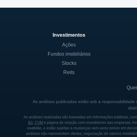
Investimentos
Ações
Fundos imobiliários
Stocks
Reits
Que
As análises publicadas estão sob a responsabilidade
dist
As análises realizadas são baseadas em informações públicas, como
B3
,
CVM
e página de relação com investidores das empresas. As
exatidão, e estão sujeitas a mudanças sem aviso prévio em decorr
análises não representam ofertas, negociação de valores mobiliári