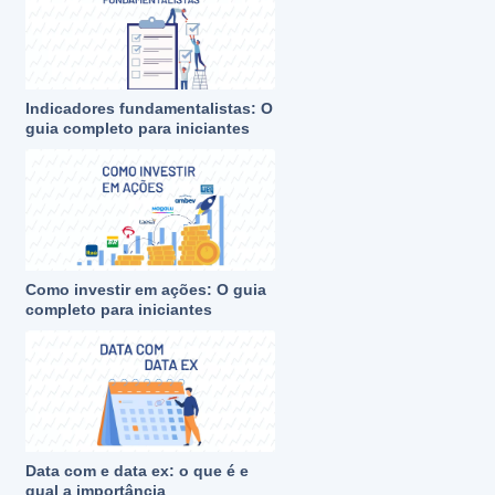
Indicadores fundamentalistas: O
guia completo para iniciantes
Como investir em ações: O guia
completo para iniciantes
Data com e data ex: o que é e
qual a importância