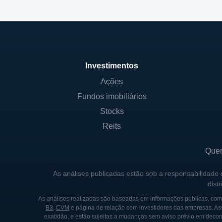
Investimentos
Ações
Fundos imobiliários
Stocks
Reits
Que
As análises publicadas estão sob a responsabilidade
dist
As análises realizadas são baseadas em informações públicas, como
B3
,
CVM
e página de relação com investidores das empresas. As
exatidão, e estão sujeitas a mudanças sem aviso prévio em decorr