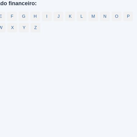
do financeiro:
E
F
G
H
I
J
K
L
M
N
O
P
W
X
Y
Z