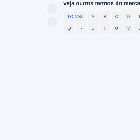
Veja outros termos do merca
TODOS
A
B
C
D
Q
R
S
T
U
V