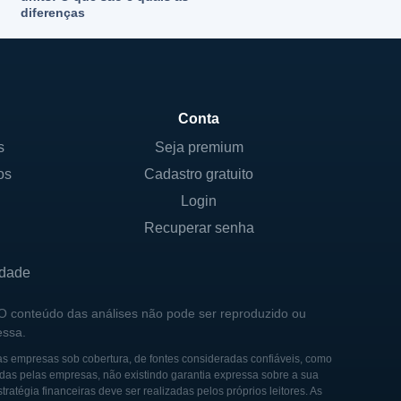
diferenças
Conta
s
Seja premium
os
Cadastro gratuito
Login
Recuperar senha
idade
 O conteúdo das análises não pode ser reproduzido ou
essa.
as empresas sob cobertura, de fontes consideradas confiáveis, como
das pelas empresas, não existindo garantia expressa sobre a sua
tégia financeiras deve ser realizadas pelos próprios leitores. As