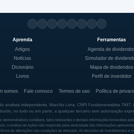
Aprenda
Ferramentas
Artigos
Agenda de dividendo
Notícias
Simulador de dividend
Dicionário
Mapa de dividendos
Livros
Perfil de investidor
m somos
Fale conosco
Termos de uso
Política de privac
 do analista independente, Marcílio Lima, CNPI Fundamentalista 7947.
ribuído, no todo ou em parte, a qualquer terceiro sem autorização expr
 demonstrativos contábeis, fatos relevantes e demais informações fornecidas pel
sim, o Análise de Ações não responde pela veracidade das informações apresenta
ência de alterações nas condições de mercado. As decisões de investimentos e estra