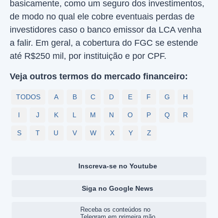
basicamente, como um seguro dos investimentos,
de modo no qual ele cobre eventuais perdas de
investidores caso o banco emissor da LCA venha
a falir. Em geral, a cobertura do FGC se estende
até R$250 mil, por instituição e por CPF.
Veja outros termos do mercado financeiro:
TODOS
A
B
C
D
E
F
G
H
I
J
K
L
M
N
O
P
Q
R
S
T
U
V
W
X
Y
Z
Inscreva-se no Youtube
Siga no Google News
Receba os conteúdos no
Telegram em primeira mão