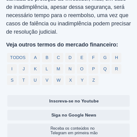
de inadimplência, apesar dessa segurança, será
necessário tempo para o reembolso, uma vez que
casos de falência ou inadimplência podem precisar
de resolução judicial.
Veja outros termos do mercado financeiro:
TODOS
A
B
C
D
E
F
G
H
I
J
K
L
M
N
O
P
Q
R
S
T
U
V
W
X
Y
Z
Inscreva-se no Youtube
Siga no Google News
Receba os conteúdos no
Telegram em primeira mão