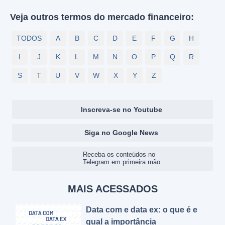
Veja outros termos do mercado financeiro:
TODOS
A
B
C
D
E
F
G
H
I
J
K
L
M
N
O
P
Q
R
S
T
U
V
W
X
Y
Z
Inscreva-se no Youtube
Siga no Google News
Receba os conteúdos no
Telegram em primeira mão
MAIS ACESSADOS
Data com e data ex: o que é e
qual a importância