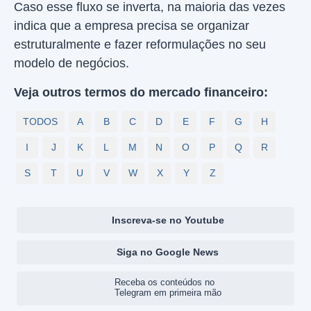
Caso esse fluxo se inverta, na maioria das vezes
indica que a empresa precisa se organizar
estruturalmente e fazer reformulações no seu
modelo de negócios.
Veja outros termos do mercado financeiro:
TODOS
A
B
C
D
E
F
G
H
I
J
K
L
M
N
O
P
Q
R
S
T
U
V
W
X
Y
Z
Inscreva-se no Youtube
Siga no Google News
Receba os conteúdos no
Telegram em primeira mão