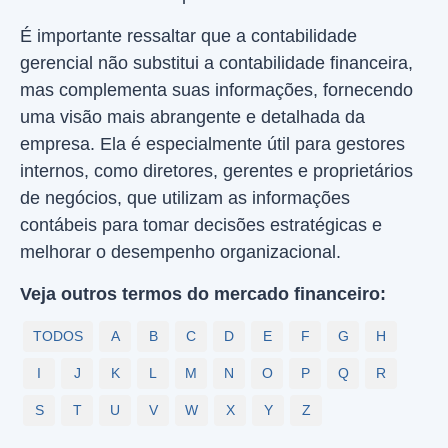
É importante ressaltar que a contabilidade
gerencial não substitui a contabilidade financeira,
mas complementa suas informações, fornecendo
uma visão mais abrangente e detalhada da
empresa. Ela é especialmente útil para gestores
internos, como diretores, gerentes e proprietários
de negócios, que utilizam as informações
contábeis para tomar decisões estratégicas e
melhorar o desempenho organizacional.
Veja outros termos do mercado financeiro:
TODOS
A
B
C
D
E
F
G
H
I
J
K
L
M
N
O
P
Q
R
S
T
U
V
W
X
Y
Z