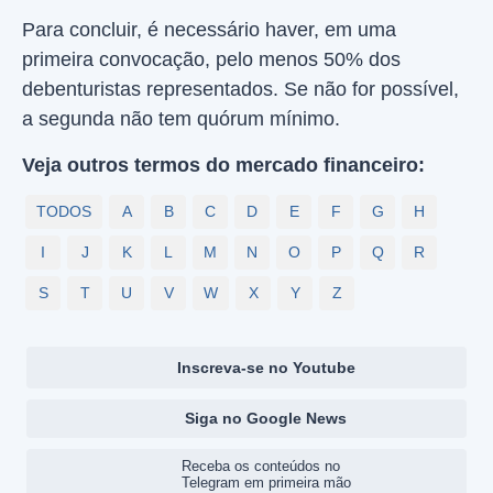
Para concluir, é necessário haver, em uma
primeira convocação, pelo menos 50% dos
debenturistas representados. Se não for possível,
a segunda não tem quórum mínimo.
Veja outros termos do mercado financeiro:
TODOS
A
B
C
D
E
F
G
H
I
J
K
L
M
N
O
P
Q
R
S
T
U
V
W
X
Y
Z
Inscreva-se no Youtube
Siga no Google News
Receba os conteúdos no
Telegram em primeira mão