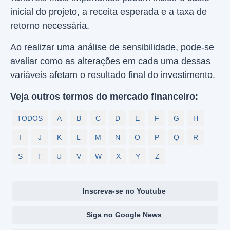
inicial do projeto, a receita esperada e a taxa de
retorno necessária.
Ao realizar uma análise de sensibilidade, pode-se
avaliar como as alterações em cada uma dessas
variáveis afetam o resultado final do investimento.
Veja outros termos do mercado financeiro:
TODOS
A
B
C
D
E
F
G
H
I
J
K
L
M
N
O
P
Q
R
S
T
U
V
W
X
Y
Z
Inscreva-se no Youtube
Siga no Google News