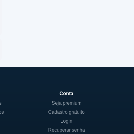
Conta
s
Seja premium
os
Cadastro gratuito
Login
Recuperar senha