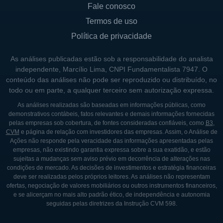
Fale conosco
inovação, buscando sempre oferecer
Termos de uso
plataformas que facilitem a construção e
Política de privacidade
gestão de carteiras de investimentos de
forma digital e acessível.
As análises publicadas estão sob a responsabilidade do analista
independente, Marcílio Lima, CNPI Fundamentalista 7947. O
CONTROLE E GOVERNANÇA
conteúdo das análises não pode ser reproduzido ou distribuído, no
todo ou em parte, a qualquer terceiro sem autorização expressa.
O Banco Pine opera sob uma estrutura de
As análises realizadas são baseadas em informações públicas, como
controle que envolve diferentes acionistas,
demonstrativos contábeis, fatos relevantes e demais informações fornecidas
pelas empresas sob cobertura, de fontes consideradas confiáveis, como
B3
,
sendo que sua formação acionária é
CVM
e página de relação com investidores das empresas. Assim, o Análise de
composta por investidores individuais e
Ações não responde pela veracidade das informações apresentadas pelas
empresas, não existindo garantia expressa sobre a sua exatidão, e estão
instituições. Essa composição acionária é
sujeitas a mudanças sem aviso prévio em decorrência de alterações nas
fundamental para garantir uma governança
condições de mercado. As decisões de investimentos e estratégia financeiras
deve ser realizadas pelos próprios leitores. As análises não representam
corporativa robusta, que busca sempre a
ofertas, negociação de valores mobiliários ou outros instrumentos financeiros,
transparência e a ética nas operações do
e se alicerçam no mais alto padrão ético, de independência e autonomia
seguidas pelas diretrizes da Instrução CVM 598.
banco. O compromisso com as melhores
práticas de governança é um diferencial