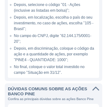
financeiros que incluem: crédito rotativo,
Depois, selecione o código "01 - Ações
financiamento de importação e exportação,
(inclusive as listadas em bolsa)";
operações de câmbio e tesouraria, gestão de
Depois, em localização, escolha o país do seu
ativos e assessoria em operações de
investimento, no caso de ações, escolha "105 -
mercado de capitais. Esta combinação de
Brasil";
serviços permite ao banco englobar um
No campo do CNPJ, digite "62.144.175/0001-
amplo espectro de clientes, desde pequenas
20";
empresas até grandes corporações.
Depois, em discriminação, coloque o código da
ação e a quantidade de ações, por exemplo
Além disso, o Banco Pine tem se
"PINE4 - QUANTIDADE: 1000";
posicionado como um importante player no
No final, coloque o valor total investido no
mercado de capitais, buscando sempre
campo "Situação em 31/12".
inovar e desenvolver novas soluções
financeiras que atendam às demandas do
DÚVIDAS COMUNS SOBRE AS AÇÕES
mercado. Com isso, o banco é conhecido por
BANCO PINE
sua capacidade de oferecer produtos que se
Confira as principais dúvidas sobre as ações Banco Pine
adequem às necessidades específicas de