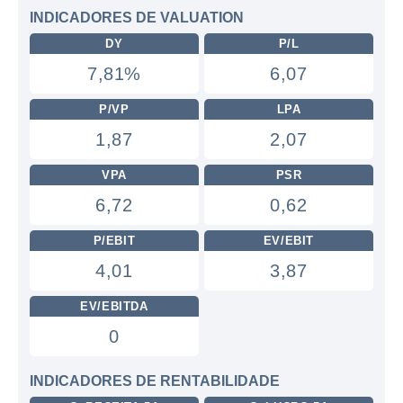
INDICADORES DE VALUATION
DY
P/L
7,81%
6,07
P/VP
LPA
1,87
2,07
VPA
PSR
6,72
0,62
P/EBIT
EV/EBIT
4,01
3,87
EV/EBITDA
0
INDICADORES DE RENTABILIDADE