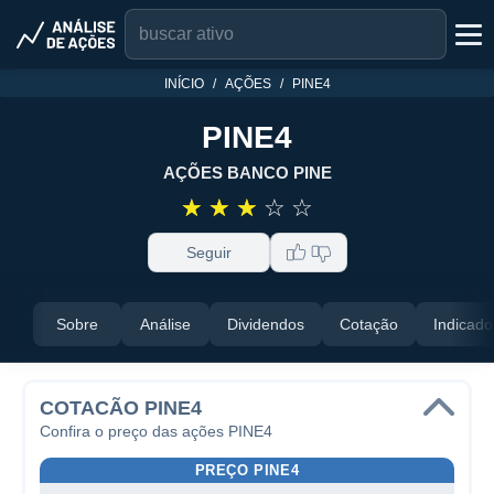
INÍCIO
AÇÕES
PINE4
PINE4
AÇÕES BANCO PINE
☆
☆
☆
☆
☆
Seguir
Sobre
Análise
Dividendos
Cotação
Indicado
COTACÃO PINE4
Confira o preço das ações PINE4
PREÇO PINE4