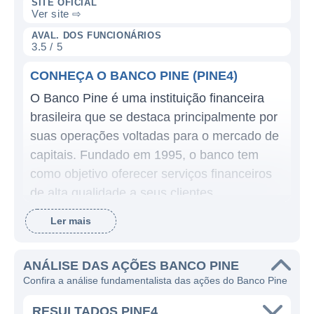
SITE OFICIAL
Ver site ⇨
AVAL. DOS FUNCIONÁRIOS
3.5 / 5
CONHEÇA O BANCO PINE (PINE4)
O Banco Pine é uma instituição financeira
brasileira que se destaca principalmente por
suas operações voltadas para o mercado de
capitais. Fundado em 1995, o banco tem
como objetivo oferecer serviços financeiros
de alta qualidade a seus clientes,
abrangendo tanto investidores institucionais
Ler mais
quanto pessoas físicas. Desde a sua
fundação, o Banco Pine tem buscado se
ANÁLISE DAS AÇÕES BANCO PINE
consolidar como uma alternativa viável no
Confira a análise fundamentalista das ações do Banco Pine
setor bancário nacional, oferecendo produtos
e serviços diferenciados.
RESULTADOS PINE4