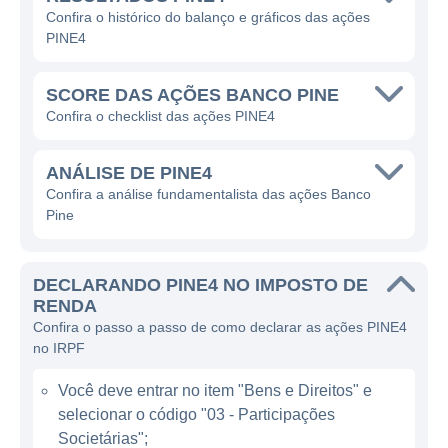
Confira o histórico do balanço e gráficos das ações
O Banco Pine atua em diversas frentes
PINE4
dentro do setor financeiro, sendo
reconhecido por sua atuação em operações
SCORE DAS AÇÕES BANCO PINE
de crédito, serviços financeiros de
Confira o checklist das ações PINE4
investimento e assessoria em operações de
fusões e aquisições. Uma das características
ANÁLISE DE PINE4
marcantes do Banco é sua especialização
Confira a análise fundamentalista das ações Banco
Pine
em oferecer soluções personalizadas para
seus clientes, permitindo uma interação mais
próxima e ágil na hora de atender as
DECLARANDO PINE4 NO IMPOSTO DE
necessidades financeiras de cada um.
RENDA
Confira o passo a passo de como declarar as ações PINE4
no IRPF
ATUAÇÃO DO BANCO PINE
Você deve entrar no item "Bens e Direitos" e
O Banco Pine possui um portfólio
selecionar o código "03 - Participações
diversificado de produtos e serviços
Societárias";