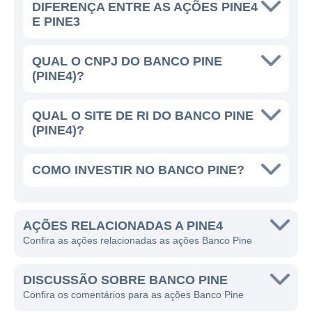
cada cliente, mantendo um compromisso
DIFERENÇA ENTRE AS AÇÕES PINE4
E PINE3
constante com a qualidade e a ética em seus
serviços.
QUAL O CNPJ DO BANCO PINE
(PINE4)?
PRESENÇA NACIONAL E
INTERNACIONAL
QUAL O SITE DE RI DO BANCO PINE
O Banco Pine opera principalmente no
(PINE4)?
Brasil, mas também tem realizado ações
estratégicas que o tornam ativo em
COMO INVESTIR NO BANCO PINE?
mercados internacionais, especialmente em
operações que envolvem comércio exterior.
Isso possibilita que o banco atue de maneira
AÇÕES RELACIONADAS A PINE4
Confira as ações relacionadas as ações Banco Pine
mais abrangente, oferecendo soluções que
não se restrinjam apenas ao território
nacional.
DISCUSSÃO SOBRE BANCO PINE
Confira os comentários para as ações Banco Pine
Com um enfoque em negócios