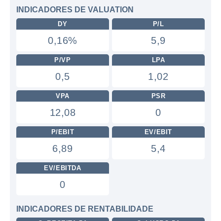
INDICADORES DE VALUATION
DY
P/L
0,16%
5,9
P/VP
LPA
0,5
1,02
VPA
PSR
12,08
0
P/EBIT
EV/EBIT
6,89
5,4
EV/EBITDA
0
INDICADORES DE RENTABILIDADE