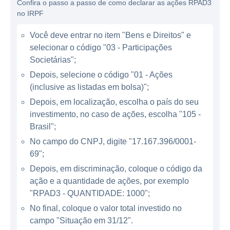
Confira o passo a passo de como declarar as ações RPAD3
potencial de retorno.
no IRPF
ATUAÇÃO DA ALFA HOLDINGS
Você deve entrar no item "Bens e Direitos" e
selecionar o código "03 - Participações
A Alfa Holdings se posiciona como um player
Societárias";
relevante no mercado de investimentos,
Depois, selecione o código "01 - Ações
oferecendo soluções que vão ao encontro
(inclusive as listadas em bolsa)";
das necessidades de empresas que buscam
Depois, em localização, escolha o país do seu
financiamento e desenvolvimento. Com uma
investimento, no caso de ações, escolha "105 -
experiência consolidada, a empresa tem
Brasil";
buscado diversificar suas operações em
No campo do CNPJ, digite "17.167.396/0001-
diferentes segmentos, assegurando uma
69";
maior resiliência diante das oscilações
Depois, em discriminação, coloque o código da
econômicas.
ação e a quantidade de ações, por exemplo
"RPAD3 - QUANTIDADE: 1000";
Os principais segmentos em que a Alfa
No final, coloque o valor total investido no
Holdings atua incluem:
campo "Situação em 31/12".