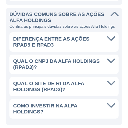
Gestão de recursos e fundos de
investimento;
DÚVIDAS COMUNS SOBRE AS AÇÕES
ALFA HOLDINGS
Participação em empresas estratégicas;
Confira as principais dúvidas sobre as ações Alfa Holdings
Desenvolvimento de projetos imobiliários e
de infraestrutura;
DIFERENÇA ENTRE AS AÇÕES
RPAD5 E RPAD3
Consultoria financeira e de investimentos.
Por meio de uma gestão ativa e focada, a
QUAL O CNPJ DA ALFA HOLDINGS
(RPAD3)?
Alfa Holdings procura não apenas maximizar
seus lucros, mas também contribuir para o
desenvolvimento sustentável dos setores em
QUAL O SITE DE RI DA ALFA
HOLDINGS (RPAD3)?
que está inserida, buscando equilibrar
rentabilidade e responsabilidade social.
COMO INVESTIR NA ALFA
HOLDINGS?
A ALFA HOLDINGS HOJE
A empresa mantém um compromisso com a