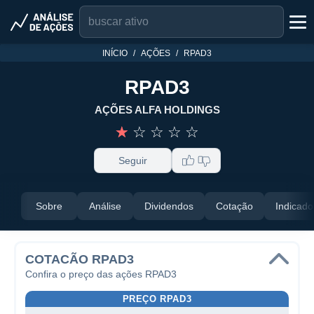
INÍCIO
AÇÕES
RPAD3
RPAD3
AÇÕES ALFA HOLDINGS
☆
☆
☆
☆
☆
Seguir
Sobre
Análise
Dividendos
Cotação
Indicado
COTACÃO RPAD3
Confira o preço das ações RPAD3
PREÇO RPAD3