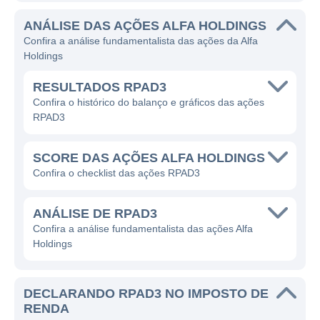
esteve na busca por rentabilidade e
ANÁLISE DAS AÇÕES ALFA HOLDINGS
crescimento sustentável de seus
Confira a análise fundamentalista das ações da Alfa
investimentos, contando com uma equipe
Holdings
especializada e experiente no mercado.
RESULTADOS RPAD3
A atuação da Alfa Holdings gira em torno de
Confira o histórico do balanço e gráficos das ações
diversas áreas de negócios, incluindo gestão
RPAD3
de ativos, participações em empresas, além
de investimentos em projetos estruturados. A
SCORE DAS AÇÕES ALFA HOLDINGS
empresa busca rentabilizar seu portfólio com
Confira o checklist das ações RPAD3
uma abordagem estratégica, aplicando seus
conhecimentos para maximizar resultados
ANÁLISE DE RPAD3
Confira a análise fundamentalista das ações Alfa
em setores como energia, infraestrutura e
Holdings
desenvolvimento imobiliário. A Alfa Holdings
também se destaca pela busca de novas
oportunidades de investimento e pela
DECLARANDO RPAD3 NO IMPOSTO DE
RENDA
atuação em projetos que prometem um alto