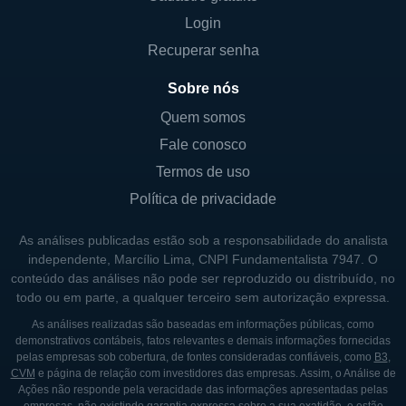
Um marco importante na história da Alfa
Login
Holdings foi o fortalecimento de sua
Recuperar senha
presença no mercado financeiro, através da
ampliação de sua carteira de investimentos e
Sobre nós
da diversificação de seus produtos e
Quem somos
serviços. A empresa também esteve
Fale conosco
envolvida em diversas transações no
Termos de uso
mercado de capitais, consolidando sua
Política de privacidade
reputação como uma das principais gestoras
de investimento no Brasil.
As análises publicadas estão sob a responsabilidade do analista
independente, Marcílio Lima, CNPI Fundamentalista 7947. O
Nos últimos anos, a Alfa Holdings tem
conteúdo das análises não pode ser reproduzido ou distribuído, no
investido significativamente em inovação e
todo ou em parte, a qualquer terceiro sem autorização expressa.
tecnologia, buscando sempre a
As análises realizadas são baseadas em informações públicas, como
modernização de suas operações e a
demonstrativos contábeis, fatos relevantes e demais informações fornecidas
pelas empresas sob cobertura, de fontes consideradas confiáveis, como
B3
,
eficiência na gestão de seus ativos. A
CVM
e página de relação com investidores das empresas. Assim, o Análise de
empresa continua a crescer e se expandir,
Ações não responde pela veracidade das informações apresentadas pelas