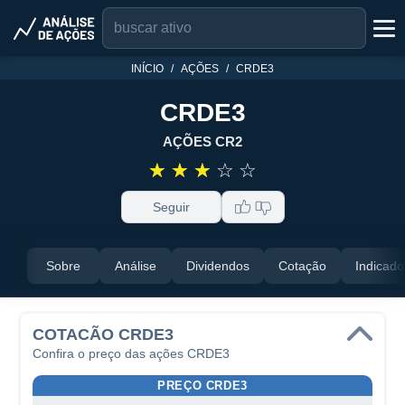
INÍCIO
AÇÕES
CRDE3
CRDE3
AÇÕES CR2
☆
☆
☆
☆
☆
Seguir
Sobre
Análise
Dividendos
Cotação
Indicado
COTACÃO CRDE3
Confira o preço das ações CRDE3
PREÇO CRDE3