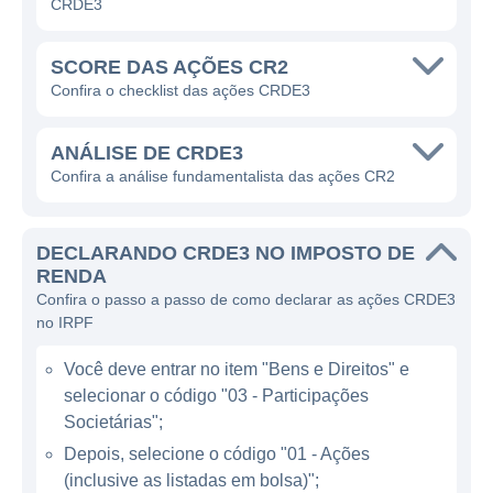
CRDE3
sustentabilidade. A empresa é reconhecida
por suas operações inovadoras e pela busca
SCORE DAS AÇÕES CR2
constante de eficiência e inovações
Confira o checklist das ações CRDE3
tecnológicas em seus processos produtivos.
ANÁLISE DE CRDE3
ATUAÇÃO DA CR2
Confira a análise fundamentalista das ações CR2
No setor de energia, a CR2 foca na geração
DECLARANDO CRDE3 NO IMPOSTO DE
de energia limpa, que tem sido uma das
RENDA
prioridades em diversas políticas
Confira o passo a passo de como declarar as ações CRDE3
governamentais e iniciativas empresariais.
no IRPF
Sua atuação está distribuída em várias
Você deve entrar no item "Bens e Direitos" e
áreas, incluindo geração, transmissão,
selecionar o código "03 - Participações
distribuição e comercialização de energia. A
Societárias";
empresa trabalha de forma integrada,
Depois, selecione o código "01 - Ações
buscando otimizar os processos e reduzir
(inclusive as listadas em bolsa)";
custos, o que ajuda a garantir relevância no