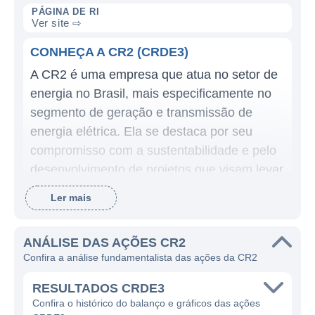
PÁGINA DE RI
Ver site ⇨
CONHEÇA A CR2 (CRDE3)
A CR2 é uma empresa que atua no setor de
energia no Brasil, mais especificamente no
segmento de geração e transmissão de
energia elétrica. Ela se destaca por seu
compromisso com a sustentabilidade e pelo
desenvolvimento de projetos que visam levar
energia de qualidade a diferentes regiões do
Ler mais
país.
A CR2 concentra suas atividades
ANÁLISE DAS AÇÕES CR2
principalmente na geração de energia a
Confira a análise fundamentalista das ações da CR2
partir de fontes renováveis, como a solar e a
RESULTADOS CRDE3
eólica, o que a coloca alinhada com as
Confira o histórico do balanço e gráficos das ações
tendências globais de transição energética e