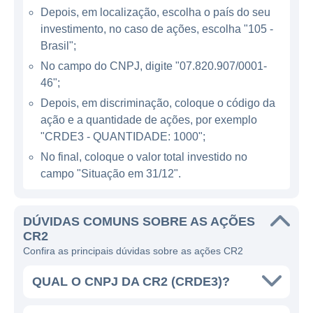
Depois, em localização, escolha o país do seu
mercado.
investimento, no caso de ações, escolha "105 -
Brasil";
A CR2 foca sua estratégia de negócios em
tecnologias que agradem ao meio ambiente,
No campo do CNPJ, digite "07.820.907/0001-
46";
o que a torna atrativa tanto para investidores
preocupados com questões ambientais
Depois, em discriminação, coloque o código da
ação e a quantidade de ações, por exemplo
quanto para consumidores que buscam
"CRDE3 - QUANTIDADE: 1000";
energia sustentável. Sua atuação em
No final, coloque o valor total investido no
geração de energia renovável proporciona
campo "Situação em 31/12".
uma geração de caixa mais estável e
previsível, além de contribuir para a redução
das emissões de gases de efeito estufa.
DÚVIDAS COMUNS SOBRE AS AÇÕES
CR2
Confira as principais dúvidas sobre as ações CR2
LINHAS DE NEGÓCIOS DA CR2
QUAL O CNPJ DA CR2 (CRDE3)?
A CR2 possui diversas linhas de negócios
que abrangem toda a cadeia de valor do