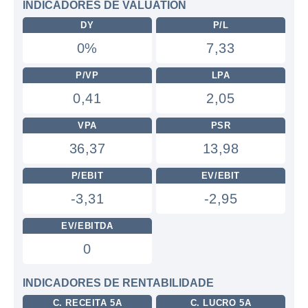
INDICADORES DE VALUATION
DY
P/L
0%
7,33
P/VP
LPA
0,41
2,05
VPA
PSR
36,37
13,98
P/EBIT
EV/EBIT
-3,31
-2,95
EV/EBITDA
0
INDICADORES DE RENTABILIDADE
C. RECEITA 5A
C. LUCRO 5A