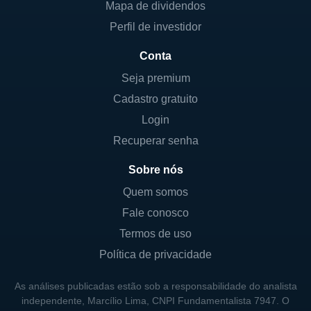
da empresa, buscando sempre inovação e
Mapa de dividendos
crescimento sustentável. A CR2 colabora
Perfil de investidor
com diferentes partes interessadas, o que
Conta
facilita a formação de parcerias estratégicas
e o desenvolvimento de projetos de grande
Seja premium
impacto no mercado energético.
Cadastro gratuito
Login
HISTÓRIA DA CR2
Recuperar senha
A história da CR2 remonta a um período de
Sobre nós
crescente preocupação com a
Quem somos
sustentabilidade e a necessidade de
Fale conosco
diversificação da matriz energética brasileira.
Termos de uso
Fundada por um grupo de visionários que
Política de privacidade
identificaram a carência de energia limpa e
renovável no país, a empresa começou suas
As análises publicadas estão sob a responsabilidade do analista
operações com projetos em pequena escala
independente, Marcílio Lima, CNPI Fundamentalista 7947. O