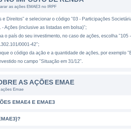
larar as ações EMAE3 no IRPF
almente em território paulista, onde controla diversas u
ração de energia e atender à demanda local. A empresa d
e Direitos" e selecionar o código "03 - Participações Societári
ncluindo geração, distribuição e serviços relacionados à 
 - Ações (inclusive as listadas em bolsa)";
 que a EMAE mantenha um forte controle sobre a cadeia
a o país do seu investimento, no caso de ações, escolha "105 - 
s.
.302.101/0001-42";
nveste em projetos de eficiência energética, visando 
loque o código da ação e a quantidade de ações, por exempl
ção do uso responsável e sustentável dessa energia. 
l investido no campo "Situação em 31/12".
áticas de gestão eficiente são parte do compromisso da
 do desperdício energético.
OBRE AS AÇÕES EMAE
as ações Emae
DE
ÇÕES EMAE4 E EMAE3
maior parte pelo governo do estado de São Paulo, o q
 a companhia busca garantir que os interesses públicos 
EMAE3)?
 e o desenvolvimento regional através da oferta de ener
ações e decisões da empresa são direcionadas por repre