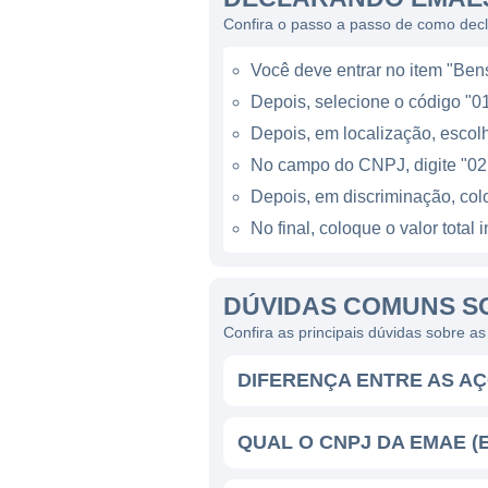
Confira o passo a passo de como dec
A EMAE está presente princip
projetada para otimizar a ge
Você deve entrar no item "Bens 
negócios em várias frentes, i
Depois, selecione o código "01
abordagem integrada permite
Depois, em localização, escolh
eficiência em suas operaçõe
No campo do CNPJ, digite "02
Além disso, a EMAE também i
Depois, em discriminação, co
energia, mas também a promo
No final, coloque o valor tota
tecnologias inovadoras e pr
sustentabilidade e a redução
DÚVIDAS COMUNS S
Confira as principais dúvidas sobre 
CONTROLE E PROPRIEDA
DIFERENÇA ENTRE AS A
A EMAE é controlada em sua 
estatal. Com essa estrutura,
QUAL O CNPJ DA EMAE (
promovendo a inclusão social
sustentáveis. As principais 