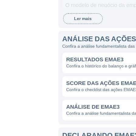
O modelo de negócio da empre
geradas principalmente atrav
Ler mais
ATUAÇÃO DA EMAE
ANÁLISE DAS AÇÕE
A atuação da EMAE é centrada
Confira a análise fundamentalista da
empresa opera atividades em 
RESULTADOS EMAE3
além de gerenciar a capacida
Confira o histórico do balanço e g
Com isso, a EMAE não apena
desenvolvimento de iniciati
SCORE DAS AÇÕES EMA
A matriz energética da EMAE 
Confira o checklist das ações EMAE
sustentada pelo potencial na
renovável posiciona a empre
ANÁLISE DE EMAE3
de energia que tenham menor
Confira a análise fundamentalista 
PRESENÇA E LINHAS DE 
DECLARANDO EMAE3