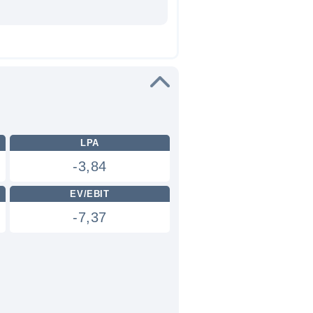
LPA
-3,84
EV/EBIT
-7,37