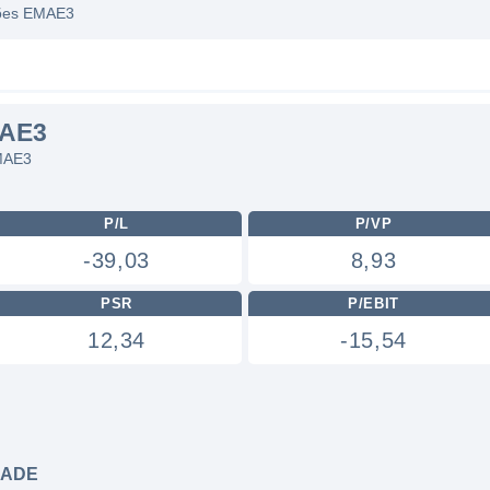
ações EMAE3
MAE3
EMAE3
P/L
P/VP
-39,03
8,93
PSR
P/EBIT
12,34
-15,54
DADE