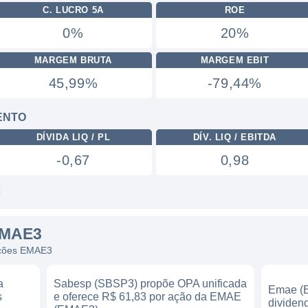
C. LUCRO 5A
ROE
0%
20%
MARGEM BRUTA
MARGEM EBIT
45,99%
-79,44%
ENTO
DÍVIDA LIQ / PL
DÍV. LIQ / EBITDA
-0,67
0,98
EMAE3
 ações EMAE3
a
Sabesp (SBSP3) propõe OPA unificada
Emae (
s
e oferece R$ 61,83 por ação da EMAE
dividen