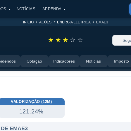
DOS
NOTÍCIAS
APRENDA
INÍCIO
AÇÕES
ENERGIA ELÉTRICA
EMAE3
☆
☆
☆
☆
☆
Segu
videndos
Cotação
Indicadores
Notícias
Imposto
VALORIZAÇÃO (12M)
121,24%
 DE EMAE3