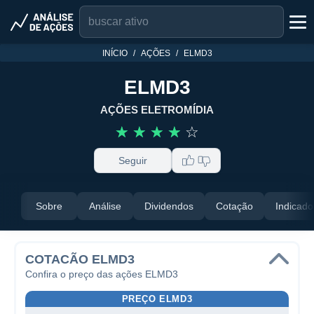
INÍCIO
AÇÕES
ELMD3
ELMD3
AÇÕES ELETROMÍDIA
☆
☆
☆
☆
☆
Seguir
Sobre
Análise
Dividendos
Cotação
Indicado
COTACÃO ELMD3
Confira o preço das ações ELMD3
PREÇO ELMD3