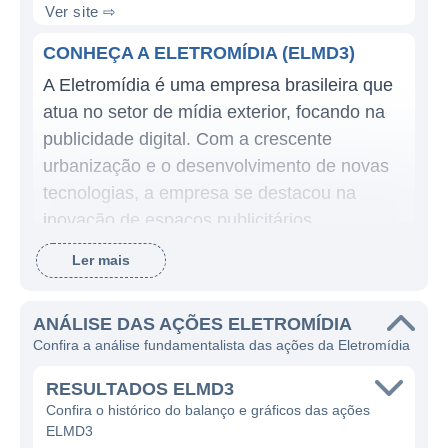
Ver site ⇨
CONHEÇA A ELETROMÍDIA (ELMD3)
A Eletromídia é uma empresa brasileira que
atua no setor de mídia exterior, focando na
publicidade digital. Com a crescente
urbanização e o desenvolvimento de novas
tecnologias, a empresa se destacou na
inovação de espaços publicitários,
oferecendo soluções visuais atraentes e
Ler mais
dinâmicas para anunciantes e marcas. Seu
portfólio inclui um vasto número de painéis
ANÁLISE DAS AÇÕES ELETROMÍDIA
digitais, além de outros meios de
Confira a análise fundamentalista das ações da Eletromídia
comunicação visual, que são
estrategicamente localizados em áreas com
RESULTADOS ELMD3
alto tráfego de pessoas, como shopping
Confira o histórico do balanço e gráficos das ações
ELMD3
centers, aeroportos e grandes avenidas.