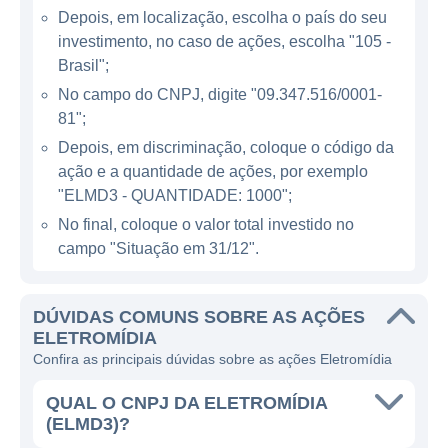
publicidade. A Eletromídia se destaca nesse
Depois, em localização, escolha o país do seu
cenário por seu enfoque em inovação e
investimento, no caso de ações, escolha "105 -
tecnologia. Ao integrar soluções digitais em
Brasil";
sua estratégia, a empresa é capaz de
No campo do CNPJ, digite "09.347.516/0001-
oferecer anúncios mais flexíveis e
81";
interativos, aumentando a eficiência e a
Depois, em discriminação, coloque o código da
efetividade das campanhas publicitárias.
ação e a quantidade de ações, por exemplo
Além disso, o uso de dados e métricas
"ELMD3 - QUANTIDADE: 1000";
avançadas permite que a Eletromídia
No final, coloque o valor total investido no
ofereça relatórios detalhados sobre o
campo "Situação em 31/12".
desempenho das campanhas, ajudando os
anunciantes a otimizar suas estratégias.
DÚVIDAS COMUNS SOBRE AS AÇÕES
ELETROMÍDIA
Com um portfólio diversificado, a empresa
Confira as principais dúvidas sobre as ações Eletromídia
possui uma vasta gama de produtos, desde
painéis de LED até soluções de mídia em
QUAL O CNPJ DA ELETROMÍDIA
(ELMD3)?
ambientes fechados. Essa variedade permite