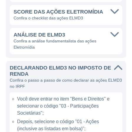
A Eletromídia tem como missão transformar
SCORE DAS AÇÕES ELETROMÍDIA
o modo como as marcas se comunicam com
Confira o checklist das ações ELMD3
os consumidores, utilizando tecnologia de
ponta para maximizar o impacto de suas
ANÁLISE DE ELMD3
campanhas publicitárias. A empresa cria
Confira a análise fundamentalista das ações
Eletromídia
ambientes visuais que não apenas informam,
mas envolvem o público, por meio de
conteúdos interativos e dinâmicos, que
DECLARANDO ELMD3 NO IMPOSTO DE
podem ser facilmente atualizados e
RENDA
modificados para atender às necessidades
Confira o passo a passo de como declarar as ações ELMD3
no IRPF
dos anunciantes.
Você deve entrar no item "Bens e Direitos" e
ATUAÇÃO DA ELETROMÍDIA
selecionar o código "03 - Participações
Societárias";
O setor de mídia exterior é uma das áreas
Depois, selecione o código "01 - Ações
que mais crescem dentro do marketing e da
(inclusive as listadas em bolsa)";