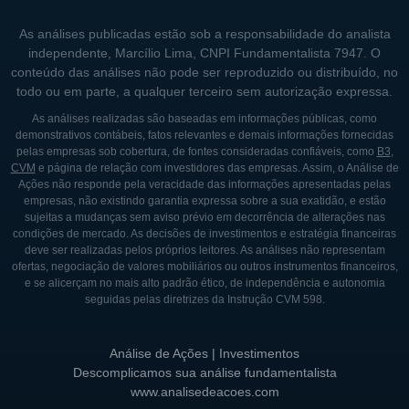
novos produtos e serviços. No início de sua
jornada, a empresa focou em soluções
As análises publicadas estão sob a responsabilidade do analista
independente, Marcílio Lima, CNPI Fundamentalista 7947. O
locais, mas, com o tempo, ampliou sua
conteúdo das análises não pode ser reproduzido ou distribuído, no
atuação para incluir projetos em diversas
todo ou em parte, a qualquer terceiro sem autorização expressa.
regiões do Brasil, solidificando sua presença
As análises realizadas são baseadas em informações públicas, como
no mercado nacional. Através de parcerias
demonstrativos contábeis, fatos relevantes e demais informações fornecidas
pelas empresas sob cobertura, de fontes consideradas confiáveis, como
B3
,
estratégicas e investimentos em inovação, a
CVM
e página de relação com investidores das empresas. Assim, o Análise de
ATMA conseguiu se adaptar às exigências
Ações não responde pela veracidade das informações apresentadas pelas
empresas, não existindo garantia expressa sobre a sua exatidão, e estão
do mercado, mantendo-se relevante e
sujeitas a mudanças sem aviso prévio em decorrência de alterações nas
competitiva.
condições de mercado. As decisões de investimentos e estratégia financeiras
deve ser realizadas pelos próprios leitores. As análises não representam
Recentemente, a empresa tem investido em
ofertas, negociação de valores mobiliários ou outros instrumentos financeiros,
e se alicerçam no mais alto padrão ético, de independência e autonomia
pesquisa e desenvolvimento de novas
seguidas pelas diretrizes da Instrução CVM 598.
tecnologias, incluindo inteligência artificial e
automação, que são tendências emergentes
Análise de Ações | Investimentos
em diversos setores. Essa busca por
Descomplicamos sua análise fundamentalista
inovação contínua é uma das principais
www.analisedeacoes.com