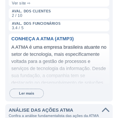
Ver site ⇨
AVAL. DOS CLIENTES
2 / 10
AVAL. DOS FUNCIONÁRIOS
3.4 / 5
CONHEÇA A ATMA (ATMP3)
A ATMA é uma empresa brasileira atuante no
setor de tecnologia, mais especificamente
voltada para a gestão de processos e
serviços de tecnologia da informação. Desde
sua fundação, a companhia tem se
destacado no desenvolvimento de soluções
que atendem às necessidades de seus
Ler mais
clientes em diversos segmentos, como
saúde, educação e finanças, visando sempre
ANÁLISE DAS AÇÕES ATMA
a otimização e a eficiência operacional.
Confira a análise fundamentalista das ações da ATMA