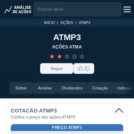
INÍCIO
AÇÕES
ATMP3
ATMP3
AÇÕES ATMA
☆
☆
☆
☆
☆
Seguir
Sobre
Análise
Dividendos
Cotação
Indicado
COTACÃO ATMP3
Confira o preço das ações ATMP3
PREÇO ATMP3