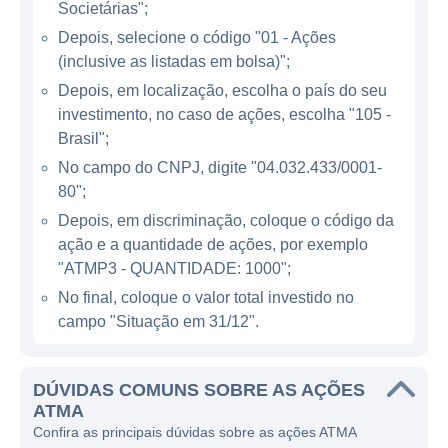
Societárias";
ecossistema tecnológico brasileiro,
Depois, selecione o código "01 - Ações
competindo em um mercado em constante
(inclusive as listadas em bolsa)";
evolução. Dentre os principais produtos e
Depois, em localização, escolha o país do seu
serviços da empresa, destacam-se
investimento, no caso de ações, escolha "105 -
plataformas de gestão empresarial, sistemas
Brasil";
de informação e tecnologias para automação
No campo do CNPJ, digite "04.032.433/0001-
de processos. A empresa também aposta na
80";
modernização dos processos de negócios
Depois, em discriminação, coloque o código da
por meio de soluções em cloud computing,
ação e a quantidade de ações, por exemplo
big data e inteligência artificial, visando
"ATMP3 - QUANTIDADE: 1000";
promover a transformação digital das
No final, coloque o valor total investido no
empresas que atendem.
campo "Situação em 31/12".
Os principais clientes da ATMA são
empresas de médio e grande porte,
DÚVIDAS COMUNS SOBRE AS AÇÕES
ATMA
localizadas em diversas regiões do Brasil,
Confira as principais dúvidas sobre as ações ATMA
com uma presença significativa em estados