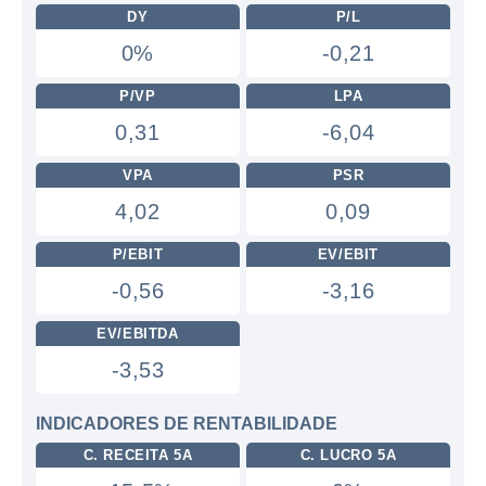
DY
P/L
0%
-0,21
P/VP
LPA
0,31
-6,04
VPA
PSR
4,02
0,09
P/EBIT
EV/EBIT
-0,56
-3,16
EV/EBITDA
-3,53
INDICADORES DE RENTABILIDADE
C. RECEITA 5A
C. LUCRO 5A