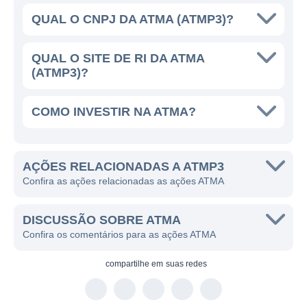
como São Paulo, Minas Gerais e Rio de
QUAL O CNPJ DA ATMA (ATMP3)?
Janeiro. O portfólio de clientes da ATMA é
diversificado, abrangendo indústrias
QUAL O SITE DE RI DA ATMA
financeiras, instituições de ensino e
(ATMP3)?
empresas do setor de saúde, o que
demonstra a flexibilidade e adaptabilidade da
COMO INVESTIR NA ATMA?
empresa em atender diferentes demandas e
necessidades do mercado.
AÇÕES RELACIONADAS A ATMP3
A ATMA HOJE
Confira as ações relacionadas as ações ATMA
No cenário atual, a ATMA tem se
DISCUSSÃO SOBRE ATMA
posicionado como uma fornecedora confiável
Confira os comentários para as ações ATMA
de soluções tecnológicas com uma
abordagem centrada no cliente. A empresa
compartilhe em
suas redes
busca constantemente melhorias e
inovações em seus processos, passando por