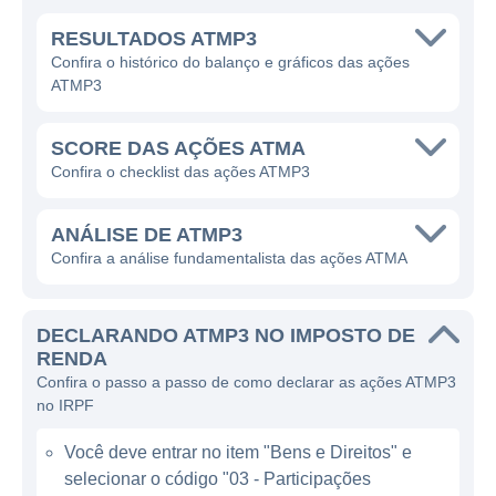
A ATMA oferece uma gama de produtos e
RESULTADOS ATMP3
serviços que incluem consultoria em
Confira o histórico do balanço e gráficos das ações
tecnologia, desenvolvimento de sistemas,
ATMP3
implementação de soluções integradas e
suporte técnico. Esses serviços são
SCORE DAS AÇÕES ATMA
projetados para ajudar as organizações a
Confira o checklist das ações ATMP3
melhorarem seu desempenho, reduzirem
custos e, consequentemente, aumentarem
ANÁLISE DE ATMP3
sua competitividade no mercado. A empresa
Confira a análise fundamentalista das ações ATMA
utiliza tecnologias avançadas para atender
suas demandas, buscando sempre
DECLARANDO ATMP3 NO IMPOSTO DE
inovações que proporcionem melhores
RENDA
resultados aos seus clientes.
Confira o passo a passo de como declarar as ações ATMP3
no IRPF
ATUAÇÃO DA ATMA
Você deve entrar no item "Bens e Direitos" e
selecionar o código "03 - Participações
A ATMA desempenha um papel relevante no