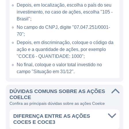
Depois, em localização, escolha o país do seu
termina nas residências, indústrias e
investimento, no caso de ações, escolha "105 -
comércios. A empresa tem o compromisso
Brasil";
de modernizar suas redes, aumentando a
No campo do CNPJ, digite "07.047.251/0001-
eficiência e melhorando a qualidade dos
70";
serviços prestados.
Depois, em discriminação, coloque o código da
ação e a quantidade de ações, por exemplo
Além da distribuição, a Coelce também se
"COCE6 - QUANTIDADE: 1000";
envolve em projetos de eficiência energética
No final, coloque o valor total investido no
e de energia renovável. Essa iniciativa
campo "Situação em 31/12".
melhora a sustentabilidade de suas
operações e contribui para a preservação do
meio ambiente, encorajando a utilização de
DÚVIDAS COMUNS SOBRE AS AÇÕES
COELCE
fontes de energia limpa e renováveis, como
Confira as principais dúvidas sobre as ações Coelce
a solar e a eólica, práticas cada vez mais
importantes no mundo atual.
DIFERENÇA ENTRE AS AÇÕES
COCE5 E COCE3