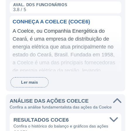
AVAL. DOS FUNCIONÁRIOS
3.8 / 5
CONHEÇA A COELCE (COCE6)
A Coelce, ou Companhia Energética do
Ceará, é uma empresa de distribuição de
energia elétrica que atua principalmente no
estado do Ceará, Brasil. Fundada em 1958,
a Coelce é uma das principais fornecedoras
de energia elétrica da região, levando
energia a milhões de consumidores em
Ler mais
cidades pequenas e grandes, contribuindo
para o desenvolvimento econômico e social
ANÁLISE DAS AÇÕES COELCE
do estado.
Confira a análise fundamentalista das ações da Coelce
O foco da Coelce é a distribuição de energia,
RESULTADOS COCE6
com sua missão de promover a energia
Confira o histórico do balanço e gráficos das ações
elétrica de maneira segura, sustentável e