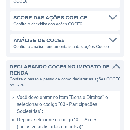
COCE6
com qualidade. A empresa se destaca em
um setor que é fundamental para o
SCORE DAS AÇÕES COELCE
crescimento e modernização das
Confira o checklist das ações COCE6
infraestruturas de qualquer região, sendo
responsável por garantir que a população
ANÁLISE DE COCE6
tenha acesso constante e confiável à
Confira a análise fundamentalista das ações Coelce
eletricidade.
DECLARANDO COCE6 NO IMPOSTO DE
ATUAÇÃO DA COELCE
RENDA
Confira o passo a passo de como declarar as ações COCE6
A Coelce opera no setor elétrico,
no IRPF
especificamente na área de distribuição de
Você deve entrar no item "Bens e Direitos" e
energia, onde é responsável pela recepção,
selecionar o código "03 - Participações
transformação e entrega da eletricidade
Societárias";
gerada por usinas para os consumidores
Depois, selecione o código "01 - Ações
finais. O seu trabalho começa com a
(inclusive as listadas em bolsa)";
distribuição de energia às subestações e