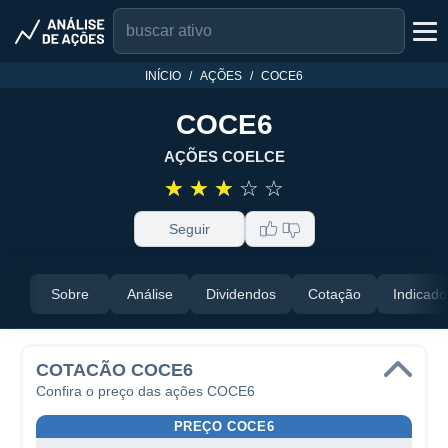
INÍCIO
AÇÕES
COCE6
COCE6
AÇÕES COELCE
☆
☆
☆
☆
☆
Seguir
Sobre
Análise
Dividendos
Cotação
Indicado
COTACÃO COCE6
Confira o preço das ações COCE6
PREÇO COCE6