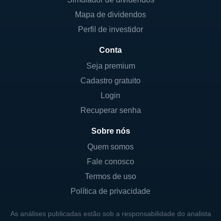
Outra vertente importante do modelo de
Mapa de dividendos
negócios da Coelce é a responsabilidade
socioambiental. A companhia implementa
Perfil de investidor
projetos voltados para o desenvolvimento
Conta
sustentável, além de promover iniciativas
Seja premium
que incentivam o consumo consciente de
Cadastro gratuito
energia entre os consumidores, mostrando
que é possível conciliar crescimento
Login
econômico com práticas ambientais
Recuperar senha
saudáveis.
Sobre nós
Quem somos
CONTROLADORES E SOCIEDADE
Fale conosco
Originalmente, a Coelce foi criada como uma
Termos de uso
empresa estatal, mas com a privatização do
Política de privacidade
setor elétrico brasileiro em meados dos anos
90, a empresa passou a ser controlada pela
As análises publicadas estão sob a responsabilidade do analista