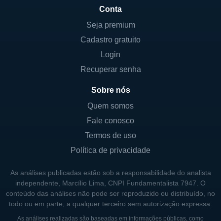
no setor energético. As principais são a
Conta
geração de energia elétrica por meio de
Seja premium
fontes renováveis, a comercialização de
Cadastro gratuito
energia no mercado livre e o
Login
desenvolvimento de projetos de eficiência
energética para empresas. Além disso, a
Recuperar senha
empresa está sempre em busca de
Sobre nós
inovações tecnológicas que possam
Quem somos
contribuir para a otimização de seus
Fale conosco
processos produtivos.
Termos de uso
A Contango também está inserida em
Política de privacidade
parcerias que visam a construção e
operação de usinas de energia limpa. A
As análises publicadas estão sob a responsabilidade do analista
colaboração com outras empresas e
independente, Marcílio Lima, CNPI Fundamentalista 7947. O
conteúdo das análises não pode ser reproduzido ou distribuído, no
instituições no desenvolvimento de
todo ou em parte, a qualquer terceiro sem autorização expressa.
tecnologias mais eficientes e sustentáveis
As análises realizadas são baseadas em informações públicas, como