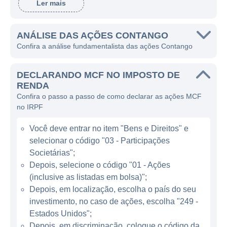
Ler mais
energia solar quanto eólica. Desde a sua
criação, a Contango busca se consolidar
como uma referência em práticas
ANÁLISE DAS AÇÕES CONTANGO
Confira a análise fundamentalista das ações Contango
sustentáveis dentro do mercado energético.
A empresa ganha dinheiro por meio da
DECLARANDO MCF NO IMPOSTO DE
comercialização da energia que produz,
RENDA
Confira o passo a passo de como declarar as ações MCF
além de contratos de venda de energia no
no IRPF
mercado livre. A Contango propõe
atualmente um modelo de negócios que se
Você deve entrar no item "Bens e Direitos" e
aproveita da crescente demanda por energia
selecionar o código "03 - Participações
limpa e renovável, aproveitando os
Societárias";
incentivos governamentais e a
Depois, selecione o código "01 - Ações
(inclusive as listadas em bolsa)";
conscientização sobre a sustentabilidade por
Depois, em localização, escolha o país do seu
parte do consumidor. Este alinhamento com
investimento, no caso de ações, escolha "249 -
as necessidades do mercado moderno tem
Estados Unidos";
sido um fator crítico para seu crescimento.
Depois, em discriminação, coloque o código da