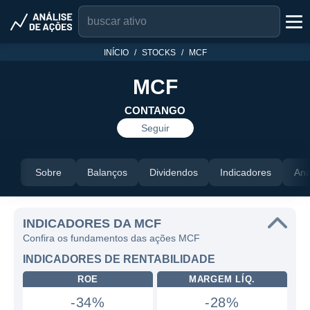
INÍCIO
STOCKS
MCF
MCF
CONTANGO
Seguir
Sobre
Balanços
Dividendos
Indicadores
Aná
INDICADORES DA MCF
Confira os fundamentos das ações MCF
INDICADORES DE RENTABILIDADE
ROE
MARGEM LÍQ.
-34%
-28%