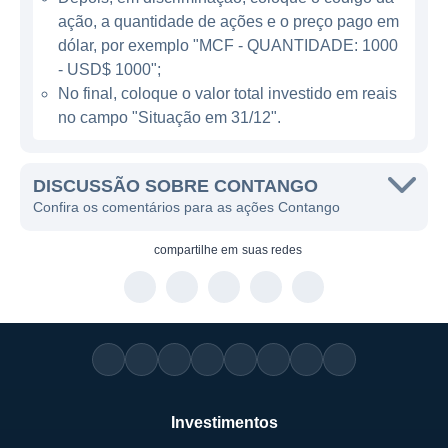
ação, a quantidade de ações e o preço pago em
ATUAÇÃO DA CONTANGO
dólar, por exemplo "MCF - QUANTIDADE: 1000
- USD$ 1000";
A atuação da Contango está concentrada
No final, coloque o valor total investido em reais
principalmente no Brasil, onde as condições
no campo "Situação em 31/12".
climáticas favorecem a geração de energia
renovável, especialmente a solar e eólica. A
DISCUSSÃO SOBRE CONTANGO
empresa tem investido seus esforços no
Confira os comentários para as ações Contango
desenvolvimento e na implementação de
projetos de infraestrutura que podem gerar
compartilhe em
suas redes
energia de forma sustentável. A Contango
também busca diversificar suas fontes de
energia, a fim de garantir a eficiência
operacional e atender à demanda em
constante crescimento.
Investimentos
Além da geração de energia, a Contango