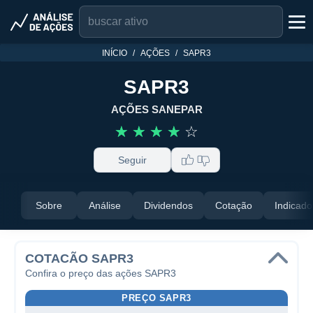
INÍCIO
AÇÕES
SAPR3
SAPR3
AÇÕES SANEPAR
☆
☆
☆
☆
☆
Seguir
Sobre
Análise
Dividendos
Cotação
Indicado
COTACÃO SAPR3
Confira o preço das ações SAPR3
PREÇO SAPR3