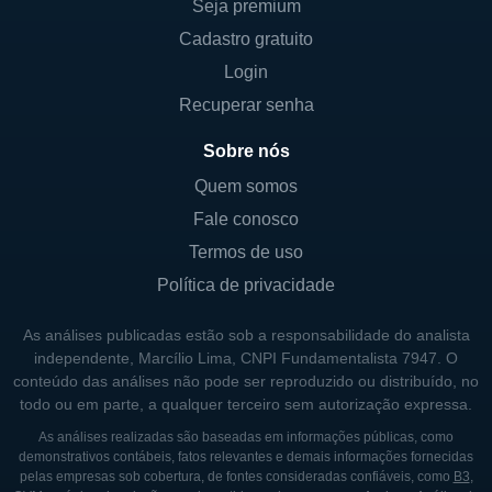
Seja premium
A Sanepar é uma sociedade de economia
Cadastro gratuito
mista, o que significa que é controlada pelo
Login
Estado do Paraná, mas também possui
Recuperar senha
ações negociadas em bolsa, o que permite a
Sobre nós
participação de investidores privados na
empresa. O governo do estado detém a
Quem somos
maior parte das ações, exercendo controle
Fale conosco
sobre as decisões estratégicas e
Termos de uso
operacionais da companhia. A estrutura
Política de privacidade
acionária assegura um compromisso com a
missão de prestar serviços de qualidade à
As análises publicadas estão sob a responsabilidade do analista
independente, Marcílio Lima, CNPI Fundamentalista 7947. O
população, ao mesmo tempo em que se
conteúdo das análises não pode ser reproduzido ou distribuído, no
busca a eficiência e a rentabilidade que
todo ou em parte, a qualquer terceiro sem autorização expressa.
atraem investidores.
As análises realizadas são baseadas em informações públicas, como
demonstrativos contábeis, fatos relevantes e demais informações fornecidas
Além disso, a empresa possui um conselho
pelas empresas sob cobertura, de fontes consideradas confiáveis, como
B3
,