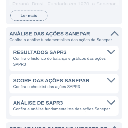
Paraná, Brasil. Fundada em 1970, a Sanepar
desempenha um papel crucial na
Ler mais
infraestrutura de saúde pública e meio
ambiente, oferecendo água tratada e
ANÁLISE DAS AÇÕES SANEPAR
serviços de esgoto, que são essenciais para
Confira a análise fundamentalista das ações da Sanepar
o desenvolvimento social e econômico da
região. Com uma vasta gama de operações,
RESULTADOS SAPR3
a Sanepar busca assegurar a qualidade de
Confira o histórico do balanço e gráficos das ações
SAPR3
vida de seus usuários, promovendo o acesso
aos serviços de saneamento para a
SCORE DAS AÇÕES SANEPAR
população paranaense.
Confira o checklist das ações SAPR3
O foco principal da Sanepar é o
abastecimento de água, onde atua na
ANÁLISE DE SAPR3
captação, tratamento e distribuição de água
Confira a análise fundamentalista das ações Sanepar
potável para diversos municípios do Paraná.
Além do fornecimento de água, a empresa