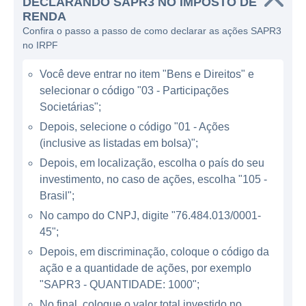
DECLARANDO SAPR3 NO IMPOSTO DE
também é responsável pelo tratamento do
RENDA
esgoto gerado, cuja destinação correta é
Confira o passo a passo de como declarar as ações SAPR3
vital para a saúde pública e a preservação
no IRPF
ambiental. A Sanepar cria infraestrutura
Você deve entrar no item "Bens e Direitos" e
necessária para manejar resíduos e
selecionar o código "03 - Participações
efluentes, garantindo que sua operação
Societárias";
esteja em conformidade com as normas de
Depois, selecione o código "01 - Ações
saúde e ambientais estabelecidas.
(inclusive as listadas em bolsa)";
Depois, em localização, escolha o país do seu
OPERAÇÕES E MERCADO
investimento, no caso de ações, escolha "105 -
Brasil";
A Sanepar é uma das maiores companhias
No campo do CNPJ, digite "76.484.013/0001-
de saneamento do Brasil e é reconhecida
45";
por sua eficiência na gestão dos serviços de
Depois, em discriminação, coloque o código da
água e esgoto. A companhia atua em várias
ação e a quantidade de ações, por exemplo
cidades e municípios do estado do Paraná,
"SAPR3 - QUANTIDADE: 1000";
abrangendo uma grande extensão territorial.
No final, coloque o valor total investido no