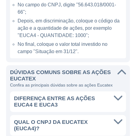
empresa opera com uma estratégia que
No campo do CNPJ, digite "56.643.018/0001-
combina produção com a distribuição
66";
eficiente de seus produtos, garantindo uma
Depois, em discriminação, coloque o código da
cobertura ampla e atendimento aos seus
ação e a quantidade de ações, por exemplo
clientes. Principalmente, seus produtos têm
"EUCA4 - QUANTIDADE: 1000";
um foco em qualidade e durabilidade,
No final, coloque o valor total investido no
oferecendo aos consumidores e profissionais
campo "Situação em 31/12".
da construção civil alternativas que atendem
às exigências técnicas e estéticas.
DÚVIDAS COMUNS SOBRE AS AÇÕES
EUCATEX
Além da atuação no mercado nacional, a
Confira as principais dúvidas sobre as ações Eucatex
Eucatex também exporta seus produtos para
diversos países, experimentando um
DIFERENÇA ENTRE AS AÇÕES
crescimento na sua presença internacional.
EUCA4 E EUCA3
O compromisso com a sustentabilidade é um
dos pilares da empresa, já que a Eucatex
QUAL O CNPJ DA EUCATEX
utiliza tecnologia que visa minimizar
(EUCA4)?