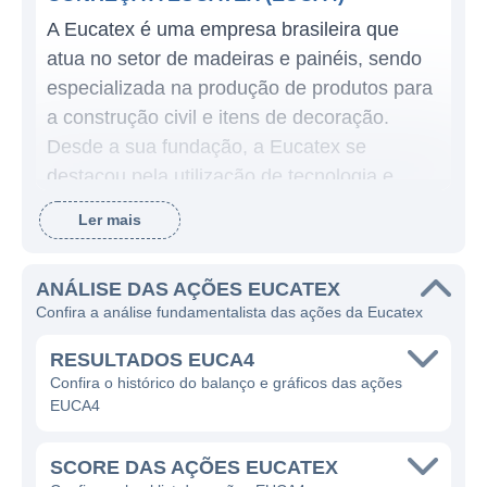
A Eucatex é uma empresa brasileira que
atua no setor de madeiras e painéis, sendo
especializada na produção de produtos para
a construção civil e itens de decoração.
Desde a sua fundação, a Eucatex se
destacou pela utilização de tecnologia e
inovação em seus processos produtivos,
Ler mais
além de um compromisso com a
sustentabilidade e preservação ambiental. A
ANÁLISE DAS AÇÕES EUCATEX
empresa tem como objetivo fornecer
Confira a análise fundamentalista das ações da Eucatex
soluções de qualidade aos seus clientes,
focando sempre no design e na
RESULTADOS EUCA4
funcionalidade dos produtos.
Confira o histórico do balanço e gráficos das ações
EUCA4
A empresa se destaca na fabricação de uma
ampla gama de produtos que incluem
SCORE DAS AÇÕES EUCATEX
painéis de MDF (Medium Density