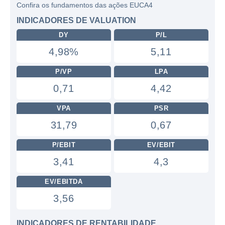
Confira os fundamentos das ações EUCA4
INDICADORES DE VALUATION
DY
P/L
4,98%
5,11
P/VP
LPA
0,71
4,42
VPA
PSR
31,79
0,67
P/EBIT
EV/EBIT
3,41
4,3
EV/EBITDA
3,56
INDICADORES DE RENTABILIDADE