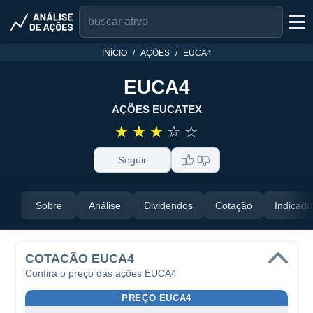
INÍCIO
AÇÕES
EUCA4
EUCA4
AÇÕES EUCATEX
☆
☆
☆
☆
☆
Seguir
Sobre
Análise
Dividendos
Cotação
Indicado
COTACÃO EUCA4
Confira o preço das ações EUCA4
PREÇO EUCA4