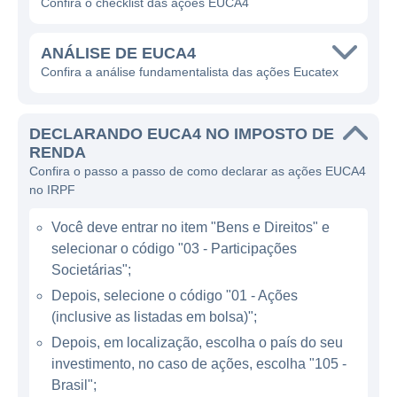
Confira o checklist das ações EUCA4
Fiberboard) e MDP (Medium Density
Particleboard), revestimentos, portas,
ANÁLISE DE EUCA4
brytência e outros produtos derivados de
Confira a análise fundamentalista das ações Eucatex
madeira. O setor de atuação da Eucatex é
muito importante, pois a construção civil é
DECLARANDO EUCA4 NO IMPOSTO DE
um dos principais motores da economia
RENDA
brasileira, com grande demanda por
Confira o passo a passo de como declarar as ações EUCA4
infraestrutura e habitação, e a Eucatex se
no IRPF
posiciona como uma referência nesse
Você deve entrar no item "Bens e Direitos" e
mercado.
selecionar o código "03 - Participações
Societárias";
ATUAÇÃO DA EUCATEX
Depois, selecione o código "01 - Ações
(inclusive as listadas em bolsa)";
A Eucatex tem presença significativa
Depois, em localização, escolha o país do seu
nacionalmente, com a sua indústria
investimento, no caso de ações, escolha "105 -
localizada em vários estados do Brasil. A
Brasil";