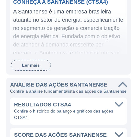
CONHEÇA A SANTANENSE (CTSA4)
A Santanense é uma empresa brasileira
atuante no setor de energia, especificamente
no segmento de geração e comercialização
de energia elétrica. Fundada com o objetivo
de atender à demanda crescente por
energia, a Santanense é conhecida por sua
atuação pautada na eficiência e na busca
Ler mais
por inovação em suas operações. A
companhia opera com a missão de fornecer
ANÁLISE DAS AÇÕES SANTANENSE
energia de maneira confiável e sustentável,
Confira a análise fundamentalista das ações da Santanense
contribuindo para o desenvolvimento
econômico e social das regiões onde está
RESULTADOS CTSA4
inserida.
Confira o histórico do balanço e gráficos das ações
CTSA4
A principal linha de negócios da Santanense
é a geração de energia elétrica, que se dá
SCORE DAS AÇÕES SANTANENSE