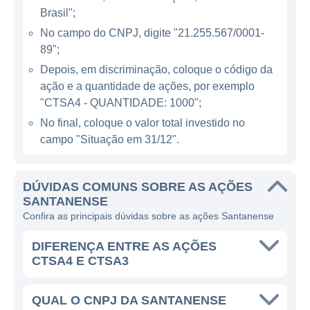
setor de geração de energia é um ambiente
Brasil";
desafiador, mas a empresa se destaca por
No campo do CNPJ, digite "21.255.567/0001-
seus investimentos em tecnologia e pela
89";
implementação de práticas inovadoras. A
Depois, em discriminação, coloque o código da
companhia busca sempre otimizar seus
ação e a quantidade de ações, por exemplo
processos operacionais, o que lhe permite
"CTSA4 - QUANTIDADE: 1000";
garantir eficiência e redução de custos,
No final, coloque o valor total investido no
refletindo na competitividade de suas ofertas.
campo "Situação em 31/12".
Com diversos projetos e usinas em sua
DÚVIDAS COMUNS SOBRE AS AÇÕES
estrutura, a Santanense tem se posicionado
SANTANENSE
como um player relevante no setor elétrico.
Confira as principais dúvidas sobre as ações Santanense
O portfólio de geração da empresa é
composto por usinas que utilizam fontes
DIFERENÇA ENTRE AS AÇÕES
CTSA4 E CTSA3
variadas, como hidrelétricas, energia solar e
eólica. Essa diversidade não apenas
melhora a segurança energética, mas
QUAL O CNPJ DA SANTANENSE