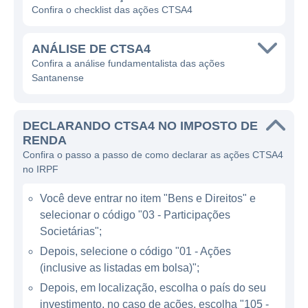
por meio de diferentes fontes, buscando
Confira o checklist das ações CTSA4
sempre a diversificação e a sustentabilidade
em seus projetos. A empresa tem se
ANÁLISE DE CTSA4
concentrado em fontes renováveis, refletindo
Confira a análise fundamentalista das ações
Santanense
a tendência global de migração para uma
matriz energética mais limpa e sustentável.
Além disso, a Santanense também atua na
DECLARANDO CTSA4 NO IMPOSTO DE
comercialização de energia, oferecendo
RENDA
soluções para diferentes tipos de
Confira o passo a passo de como declarar as ações CTSA4
no IRPF
consumidores, tanto no mercado regulado
quanto no mercado livre.
Você deve entrar no item "Bens e Direitos" e
selecionar o código "03 - Participações
ATUAÇÃO DA SANTANENSE
Societárias";
Depois, selecione o código "01 - Ações
A Santanense opera principalmente no
(inclusive as listadas em bolsa)";
Brasil, onde mantém suas atividades de
Depois, em localização, escolha o país do seu
geração de energia e comercialização. O
investimento, no caso de ações, escolha "105 -