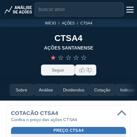
INÍCIO
AÇÕES
CTSA4
CTSA4
AÇÕES SANTANENSE
☆
☆
☆
☆
☆
Seguir
Sobre
Análise
Dividendos
Cotação
Indicado
COTACÃO CTSA4
Confira o preço das ações CTSA4
PREÇO CTSA4