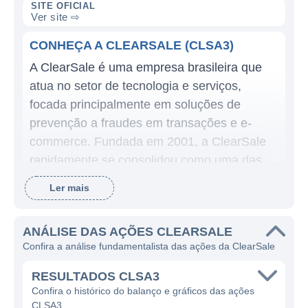
SITE OFICIAL
Ver site ⇨
CONHEÇA A CLEARSALE (CLSA3)
A ClearSale é uma empresa brasileira que
atua no setor de tecnologia e serviços,
focada principalmente em soluções de
prevenção a fraudes em transações e e-
commerce. Fundada em 2001, a ClearSale
rapidamente se consolidou como uma das
líderes no mercado de análise de risco de
Ler mais
crédito, oferecendo produtos que permitem
que os varejistas e outras empresas realizem
ANÁLISE DAS AÇÕES CLEARSALE
vendas seguras, ao mesmo tempo que
Confira a análise fundamentalista das ações da ClearSale
minimizam a incidência de fraudes.
RESULTADOS CLSA3
A ClearSale oferece uma gama de serviços
Confira o histórico do balanço e gráficos das ações
que inclui análise de risco de crédito,
CLSA3