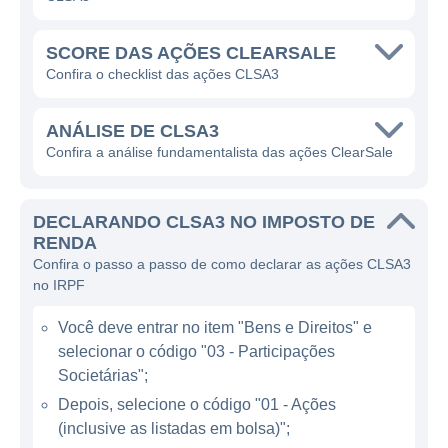
verificação de identidade, e detecção de
fraudes durante processos de compra online.
SCORE DAS AÇÕES CLEARSALE
A empresa tem como principal objetivo
Confira o checklist das ações CLSA3
aumentar a taxa de conversão dos seus
clientes, permitindo que eles aceitem mais
ANÁLISE DE CLSA3
vendas sem o receio de perdas financeiras
Confira a análise fundamentalista das ações ClearSale
significativas devido a fraudes.
DECLARANDO CLSA3 NO IMPOSTO DE
ATUAÇÃO DA CLEARSALE
RENDA
Confira o passo a passo de como declarar as ações CLSA3
A ClearSale atua predominantemente no
no IRPF
Brasil, mas também expandiu suas
Você deve entrar no item "Bens e Direitos" e
operações para outros países da América
selecionar o código "03 - Participações
Latina, como México, Colômbia e Argentina.
Societárias";
O portfólio de serviços da empresa é muito
Depois, selecione o código "01 - Ações
diversificado e inclui tecnologia de
(inclusive as listadas em bolsa)";
inteligência artificial e machine learning que