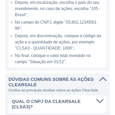
Depois, em localização, escolha o país do seu
ajuda a automatizar a detecção de fraudes.
investimento, no caso de ações, escolha "105 -
Por meio de suas soluções, a ClearSale visa
Brasil";
proteger empresas e seus consumidores,
No campo do CNPJ, digite "03.802.115/0001-
garantindo transações seguras e
98";
aumentando a confiança dos usuários em
Depois, em discriminação, coloque o código da
ambientes de compras online.
ação e a quantidade de ações, por exemplo
"CLSA3 - QUANTIDADE: 1000";
Dentro de sua linha de negócios, a ClearSale
No final, coloque o valor total investido no
possui diferentes produtos que atendem
campo "Situação em 31/12".
segmentos como e-commerce, marketplaces
e também serviços financeiros. A empresa
concentra seus esforços em garantir que as
DÚVIDAS COMUNS SOBRE AS AÇÕES
CLEARSALE
vendas feitas por seus clientes sejam
Confira as principais dúvidas sobre as ações ClearSale
efetivas e rentáveis, ao mesmo tempo que
mantém a segurança nas transações.
QUAL O CNPJ DA CLEARSALE
(CLSA3)?
CONTROLE E ESTRUTURA SOCIETÁRIA