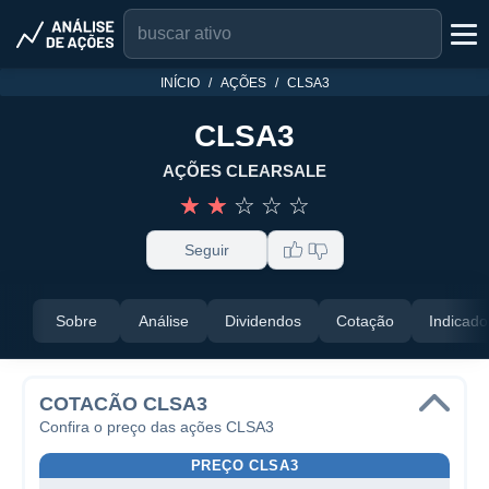
INÍCIO
AÇÕES
CLSA3
CLSA3
AÇÕES CLEARSALE
☆
☆
☆
☆
☆
Seguir
Sobre
Análise
Dividendos
Cotação
Indicado
COTACÃO CLSA3
Confira o preço das ações CLSA3
PREÇO CLSA3