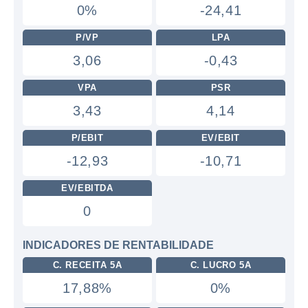
0%
-24,41
P/VP
LPA
3,06
-0,43
VPA
PSR
3,43
4,14
P/EBIT
EV/EBIT
-12,93
-10,71
EV/EBITDA
0
INDICADORES DE RENTABILIDADE
C. RECEITA 5A
C. LUCRO 5A
17,88%
0%