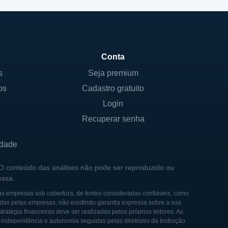
Conta
s
Seja premium
os
Cadastro gratuito
Login
Recuperar senha
idade
 O conteúdo das análises não pode ser reproduzido ou
essa.
as empresas sob cobertura, de fontes consideradas confiáveis, como
das pelas empresas, não existindo garantia expressa sobre a sua
tégia financeiras deve ser realizadas pelos próprios leitores. As
e independência e autonomia seguidas pelas diretrizes da Instrução