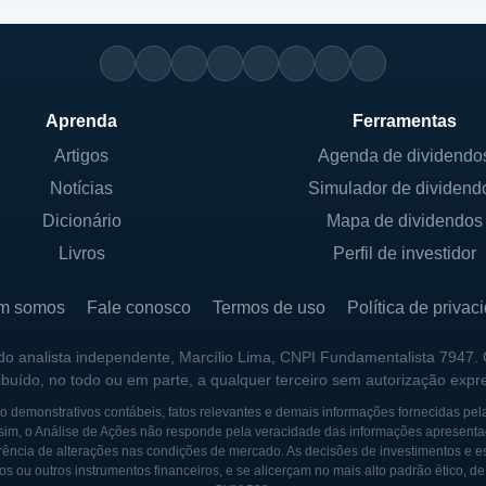
Aprenda
Ferramentas
Artigos
Agenda de dividendo
Notícias
Simulador de dividend
Dicionário
Mapa de dividendos
Livros
Perfil de investidor
m somos
Fale conosco
Termos de uso
Política de privac
 do analista independente, Marcílio Lima, CNPI Fundamentalista 7947.
ribuído, no todo ou em parte, a qualquer terceiro sem autorização expr
 demonstrativos contábeis, fatos relevantes e demais informações fornecidas pel
sim, o Análise de Ações não responde pela veracidade das informações apresenta
ência de alterações nas condições de mercado. As decisões de investimentos e estra
os ou outros instrumentos financeiros, e se alicerçam no mais alto padrão ético, d