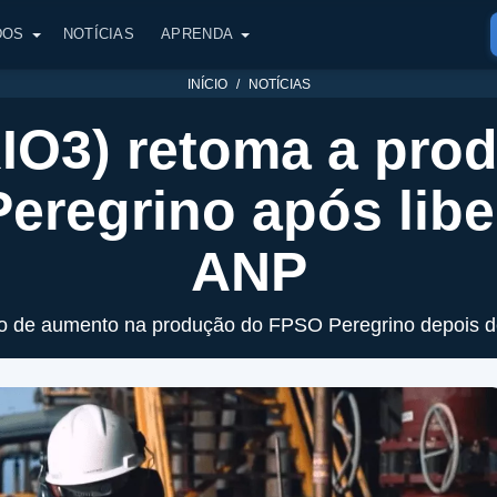
DOS
NOTÍCIAS
APRENDA
INÍCIO
NOTÍCIAS
RIO3) retoma a pro
eregrino após libe
ANP
sso de aumento na produção do FPSO Peregrino depois d