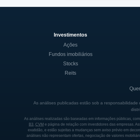
Investimentos
Ações
Fundos imobiliários
Stocks
Reits
Que
As análises publicadas estão sob a responsabilidade
dist
As análises realizadas são baseadas em informações públicas, como
B3
,
CVM
e página de relação com investidores das empresas. As
exatidão, e estão sujeitas a mudanças sem aviso prévio em decorr
análises não representam ofertas, negociação de valores mobiliári