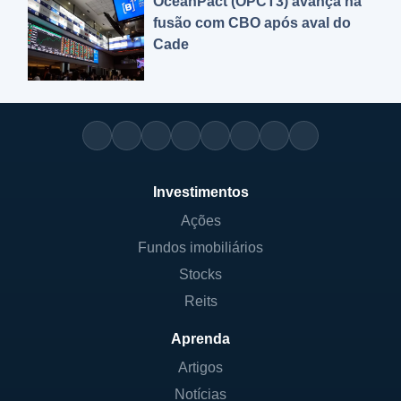
OceanPact (OPCT3) avança na
fusão com CBO após aval do
Cade
Investimentos
Ações
Fundos imobiliários
Stocks
Reits
Aprenda
Artigos
Notícias