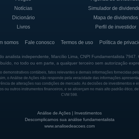
Notícias
Simulador de dividend
Dicionário
Mapa de dividendos
Livros
Perfil de investidor
m somos
Fale conosco
Termos de uso
Política de privac
 do analista independente, Marcílio Lima, CNPI Fundamentalista 7947.
ribuído, no todo ou em parte, a qualquer terceiro sem autorização expr
 demonstrativos contábeis, fatos relevantes e demais informações fornecidas pel
sim, o Análise de Ações não responde pela veracidade das informações apresenta
ência de alterações nas condições de mercado. As decisões de investimentos e estra
os ou outros instrumentos financeiros, e se alicerçam no mais alto padrão ético, d
CVM 598.
Análise de Ações | Investimentos
Descomplicamos sua análise fundamentalista
www.analisedeacoes.com