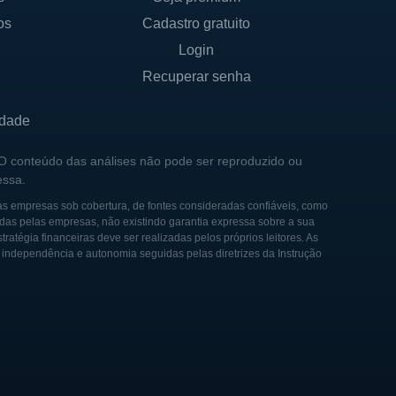
os
Cadastro gratuito
Login
Recuperar senha
idade
 O conteúdo das análises não pode ser reproduzido ou
essa.
as empresas sob cobertura, de fontes consideradas confiáveis, como
das pelas empresas, não existindo garantia expressa sobre a sua
tégia financeiras deve ser realizadas pelos próprios leitores. As
e independência e autonomia seguidas pelas diretrizes da Instrução