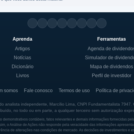
Aprenda
Ferramentas
Artigos
Agenda de dividendo
Notícias
Simulador de dividend
Dicionário
Mapa de dividendos
Livros
Perfil de investidor
m somos
Fale conosco
Termos de uso
Política de privac
 do analista independente, Marcílio Lima, CNPI Fundamentalista 7947.
ribuído, no todo ou em parte, a qualquer terceiro sem autorização expr
 demonstrativos contábeis, fatos relevantes e demais informações fornecidas pel
sim, o Análise de Ações não responde pela veracidade das informações apresenta
ência de alterações nas condições de mercado. As decisões de investimentos e estra