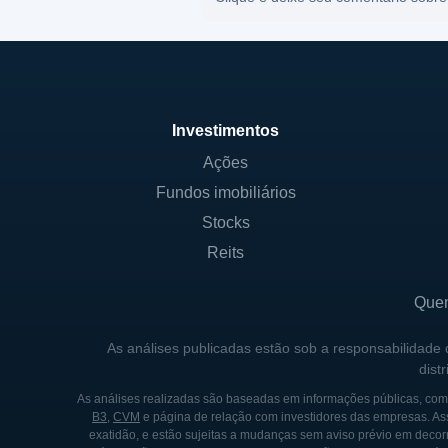
Investimentos
Ações
Fundos imobiliários
Stocks
Reits
Que
As análises publicadas estão sob a responsabilidade
dist
As análises realizadas são baseadas em informações públicas, como
B3
,
CVM
e página de relação com investidores das empresas. As
exatidão, e estão sujeitas a mudanças sem aviso prévio em decorr