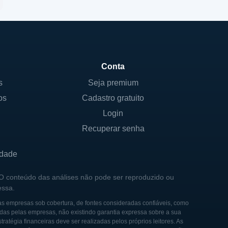
Conta
s
Seja premium
os
Cadastro gratuito
Login
Recuperar senha
idade
 O conteúdo das análises não pode ser reproduzido ou
essa.
as empresas sob cobertura, de fontes consideradas confiáveis, como
das pelas empresas, não existindo garantia expressa sobre a sua
tégia financeiras deve ser realizadas pelos próprios leitores. As