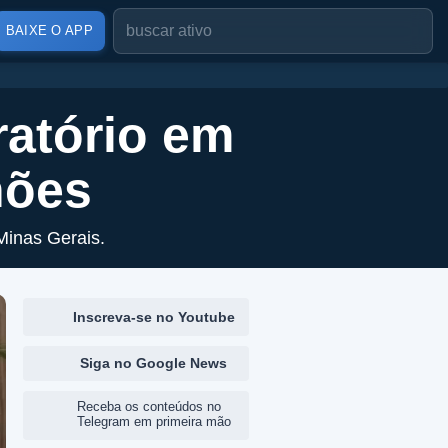
BAIXE O APP
ratório em
hões
Minas Gerais.
Inscreva-se no Youtube
Siga no Google News
Receba os conteúdos no
Telegram em primeira mão