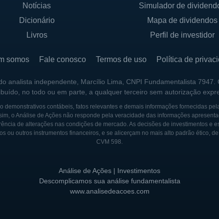
Notícias
Simulador de dividend
Dicionário
Mapa de dividendos
Livros
Perfil de investidor
m somos
Fale conosco
Termos de uso
Política de privac
 do analista independente, Marcílio Lima, CNPI Fundamentalista 7947.
ribuído, no todo ou em parte, a qualquer terceiro sem autorização expr
 demonstrativos contábeis, fatos relevantes e demais informações fornecidas pel
sim, o Análise de Ações não responde pela veracidade das informações apresenta
ência de alterações nas condições de mercado. As decisões de investimentos e estra
os ou outros instrumentos financeiros, e se alicerçam no mais alto padrão ético, d
CVM 598.
Análise de Ações | Investimentos
Descomplicamos sua análise fundamentalista
www.analisedeacoes.com