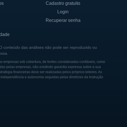
os
Cadastro gratuito
Login
Recuperar senha
idade
 O conteúdo das análises não pode ser reproduzido ou
essa.
as empresas sob cobertura, de fontes consideradas confiáveis, como
das pelas empresas, não existindo garantia expressa sobre a sua
tégia financeiras deve ser realizadas pelos próprios leitores. As
e independência e autonomia seguidas pelas diretrizes da Instrução