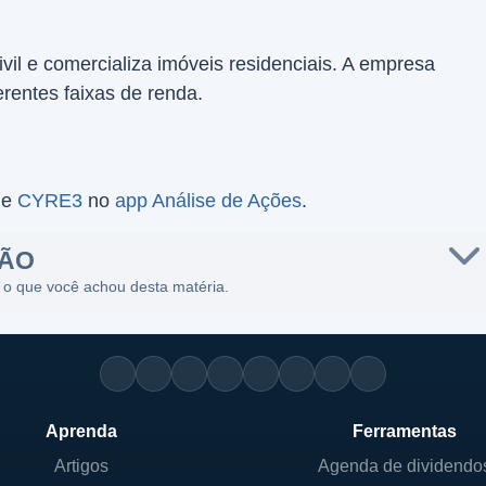
vil e comercializa imóveis residenciais. A empresa
rentes faixas de renda.
de
CYRE3
no
app Análise de Ações
.
SÃO
 o que você achou desta matéria.
Aprenda
Ferramentas
Artigos
Agenda de dividendo