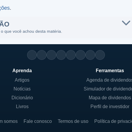
ções
.
SÃO
 o que você achou desta matéria.
Aprenda
Ferramentas
Artigos
Agenda de dividendo
Notícias
Simulador de dividend
Dicionário
Mapa de dividendos
Livros
Perfil de investidor
m somos
Fale conosco
Termos de uso
Política de privac