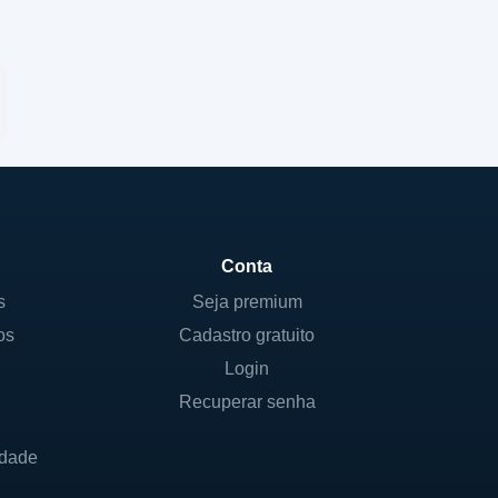
Conta
s
Seja premium
os
Cadastro gratuito
Login
Recuperar senha
idade