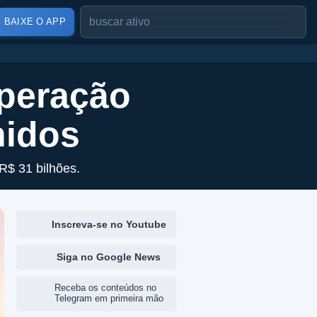
BAIXE O APP
uperação
nidos
R$ 31 bilhões.
Inscreva-se no Youtube
Siga no Google News
Receba os conteúdos no
Telegram em primeira mão