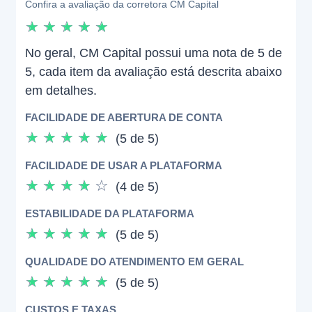
Confira a avaliação da corretora CM Capital
☆
☆
☆
☆
☆
No geral, CM Capital possui uma nota de 5 de
5, cada item da avaliação está descrita abaixo
em detalhes.
FACILIDADE DE ABERTURA DE CONTA
☆
☆
☆
☆
☆
(5 de 5)
FACILIDADE DE USAR A PLATAFORMA
☆
☆
☆
☆
☆
(4 de 5)
ESTABILIDADE DA PLATAFORMA
☆
☆
☆
☆
☆
(5 de 5)
QUALIDADE DO ATENDIMENTO EM GERAL
☆
☆
☆
☆
☆
(5 de 5)
CUSTOS E TAXAS