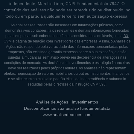
pelo computador ou dispositivo móveis. Em
independente, Marcílio Lima, CNPI Fundamentalista 7947. O
adição, a CM disponibiliza simuladores de
conteúdo das análises não pode ser reproduzido ou distribuído, no
todo ou em parte, a qualquer terceiro sem autorização expressa.
investimentos gratuitos e carteiras
As análises realizadas são baseadas em informações públicas, como
recomendadas também sem custo adicional.
demonstrativos contábeis, fatos relevantes e demais informações fornecidas
pelas empresas sob cobertura, de fontes consideradas confiáveis, como
B3
,
A respeito do atendimento, a corretora CM
CVM
e página de relação com investidores das empresas. Assim, o Análise de
divide suas operações para atender melhor o
Ações não responde pela veracidade das informações apresentadas pelas
empresas, não existindo garantia expressa sobre a sua exatidão, e estão
investidor: um segmento para aplicações em
sujeitas a mudanças sem aviso prévio em decorrência de alterações nas
Day Trade e outro segmento para operações
condições de mercado. As decisões de investimentos e estratégia financeiras
deve ser realizadas pelos próprios leitores. As análises não representam
normais. Dessa forma, a corretora consegue
ofertas, negociação de valores mobiliários ou outros instrumentos financeiros,
prestar assessoria para o seu variado
e se alicerçam no mais alto padrão ético, de independência e autonomia
seguidas pelas diretrizes da Instrução CVM 598.
público.
Além disso, a CM zerou as taxas de
Análise de Ações | Investimentos
corretagem para renda variável (compra e
Descomplicamos sua análise fundamentalista
www.analisedeacoes.com
venda de ações no mercado fracionário,
ETFs e Fundos Imobiliários) para estimular a
competitividade do mercado. Não há taxa de