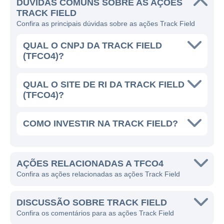
DÚVIDAS COMUNS SOBRE AS AÇÕES
de vendas online, ampliando seu alcance e
TRACK FIELD
facilitando a experiência de compra para os
Confira as principais dúvidas sobre as ações Track Field
consumidores que preferem realizar suas
QUAL O CNPJ DA TRACK FIELD
compras pela internet.
(TFCO4)?
As linhas de negócios da Track Field incluem
o design e a fabricação de vestuário
QUAL O SITE DE RI DA TRACK FIELD
esportivo e casual, a comercialização de
(TFCO4)?
produtos de marcas renomadas e a
realização de ações de marketing e
COMO INVESTIR NA TRACK FIELD?
patrocínio a eventos esportivos. A companhia
também se destaca por suas iniciativas de
responsabilidade social, engajando-se em
AÇÕES RELACIONADAS A TFCO4
Confira as ações relacionadas as ações Track Field
ações que promovem a saúde e o bem-estar
da comunidade.
DISCUSSÃO SOBRE TRACK FIELD
Confira os comentários para as ações Track Field
CONTROLADORES E SÓCIOS