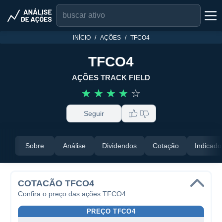
INÍCIO
AÇÕES
TFCO4
TFCO4
AÇÕES TRACK FIELD
☆
☆
☆
☆
☆
Seguir
Sobre
Análise
Dividendos
Cotação
Indicado
COTACÃO TFCO4
Confira o preço das ações TFCO4
PREÇO TFCO4