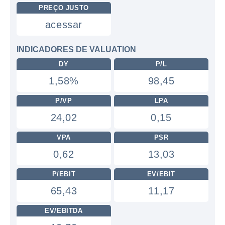
PREÇO JUSTO
acessar
INDICADORES DE VALUATION
DY
P/L
1,58%
98,45
P/VP
LPA
24,02
0,15
VPA
PSR
0,62
13,03
P/EBIT
EV/EBIT
65,43
11,17
EV/EBITDA