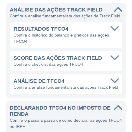
a empresa tem se esforçado para se
ANÁLISE DAS AÇÕES TRACK FIELD
posicionar como uma referência no mercado
Confira a análise fundamentalista das ações da Track Field
de moda fitness e casual, oferecendo
produtos que combinam funcionalidade e
RESULTADOS TFCO4
design contemporâneo.
Confira o histórico do balanço e gráficos das ações
TFCO4
A Track Field oferece uma ampla variedade
de produtos que incluem roupas, calçados e
SCORE DAS AÇÕES TRACK FIELD
acessórios voltados para a prática de
Confira o checklist das ações TFCO4
esportes e atividades físicas, bem como
itens que atendem ao cotidiano, permitindo
ANÁLISE DE TFCO4
que os consumidores façam a transição do
Confira a análise fundamentalista das ações Track Field
ambiente esportivo para o urbano sem
perder o estilo. Além disso, a empresa
DECLARANDO TFCO4 NO IMPOSTO DE
investe constantemente em inovação e
RENDA
design, buscando as últimas tendências de
Confira o passo a passo de como declarar as ações TFCO4
moda e tecnologia em tecidos e materiais
no IRPF