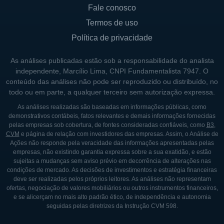
um marco no desenvolvimento da marca,
Fale conosco
que sempre valorizou a qualidade e a
Termos de uso
inovação.
Política de privacidade
O crescimento da Track Field nos anos 1990
As análises publicadas estão sob a responsabilidade do analista
e 2000 pode ser atribuído à crescente
independente, Marcílio Lima, CNPI Fundamentalista 7947. O
popularização da prática de atividades
conteúdo das análises não pode ser reproduzido ou distribuído, no
físicas entre os brasileiros, influenciada por
todo ou em parte, a qualquer terceiro sem autorização expressa.
um aumento na conscientização sobre saúde
As análises realizadas são baseadas em informações públicas, como
e bem-estar. A empresa começou a expandir
demonstrativos contábeis, fatos relevantes e demais informações fornecidas
pelas empresas sob cobertura, de fontes consideradas confiáveis, como
B3
,
sua presença no mercado, abrindo novas
CVM
e página de relação com investidores das empresas. Assim, o Análise de
lojas em diversas regiões do país e
Ações não responde pela veracidade das informações apresentadas pelas
empresas, não existindo garantia expressa sobre a sua exatidão, e estão
investindo em novas linhas de produtos. A
sujeitas a mudanças sem aviso prévio em decorrência de alterações nas
adaptação às tendências de moda e as
condições de mercado. As decisões de investimentos e estratégia financeiras
deve ser realizadas pelos próprios leitores. As análises não representam
mudanças nas preferências do consumidor
ofertas, negociação de valores mobiliários ou outros instrumentos financeiros,
foram fundamentais para o sucesso contínuo
e se alicerçam no mais alto padrão ético, de independência e autonomia
seguidas pelas diretrizes da Instrução CVM 598.
da marca.