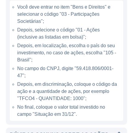
que proporcionam conforto e desempenho. A
Você deve entrar no item "Bens e Direitos" e
Track Field também é conhecida por suas
selecionar o código "03 - Participações
campanhas promocionais e eventos voltados
Societárias";
à promoção de um estilo de vida saudável.
Depois, selecione o código "01 - Ações
(inclusive as listadas em bolsa)";
ATUAÇÃO DA TRACK FIELD
Depois, em localização, escolha o país do seu
investimento, no caso de ações, escolha "105 -
Atualmente, a Track Field opera
Brasil";
principalmente no Brasil, onde possui um
No campo do CNPJ, digite "59.418.806/0001-
número significativo de lojas que oferecem
47";
uma experiência de compra diferenciada. O
Depois, em discriminação, coloque o código da
conceito das lojas é projetado para criar um
ação e a quantidade de ações, por exemplo
ambiente acolhedor e inspirador para os
"TFCO4 - QUANTIDADE: 1000";
clientes, que são atraídos pela combinação
No final, coloque o valor total investido no
de produtos de alta qualidade e um
campo "Situação em 31/12".
atendimento personalizado. Além das lojas
físicas, a empresa também explora o canal