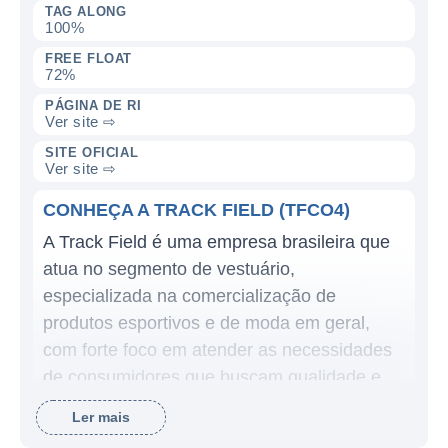
TAG ALONG
100%
FREE FLOAT
72%
PÁGINA DE RI
Ver site ⇨
SITE OFICIAL
Ver site ⇨
CONHEÇA A TRACK FIELD (TFCO4)
A Track Field é uma empresa brasileira que
atua no segmento de vestuário,
especializada na comercialização de
produtos esportivos e de moda em geral,
com forte foco em atender as necessidades
de consumidores que buscam qualidade e
estilo em suas práticas esportivas e
Ler mais
atividades do dia a dia. Desde sua fundação,