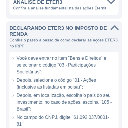
empresa tem se destacado no fornecimento
ANÁLISE DE ETER3
de soluções sustentáveis, aderindo a
Confira a análise fundamentalista das ações Eternit
práticas que visam minimizar impactos
ambientais. Essa capacidade de inovação e
DECLARANDO ETER3 NO IMPOSTO DE
adaptação às necessidades do mercado faz
RENDA
da Eternit uma empresa competitiva no
Confira o passo a passo de como declarar as ações ETER3
cenário brasileiro.
no IRPF
Você deve entrar no item "Bens e Direitos" e
ATUAÇÃO DA ETERNIT
selecionar o código "03 - Participações
Societárias";
A Eternit opera predominantemente no
Depois, selecione o código "01 - Ações
Brasil, onde é uma das líderes na fabricação
(inclusive as listadas em bolsa)";
de produtos de fibrocimento. A empresa se
Depois, em localização, escolha o país do seu
empenha em atender as demandas do
investimento, no caso de ações, escolha "105 -
segmento de construção, que inclui a
Brasil";
produção de telhas onduladas e planas,
No campo do CNPJ, digite "61.092.037/0001-
tubos e caixas d'água, entre outros produtos
81";