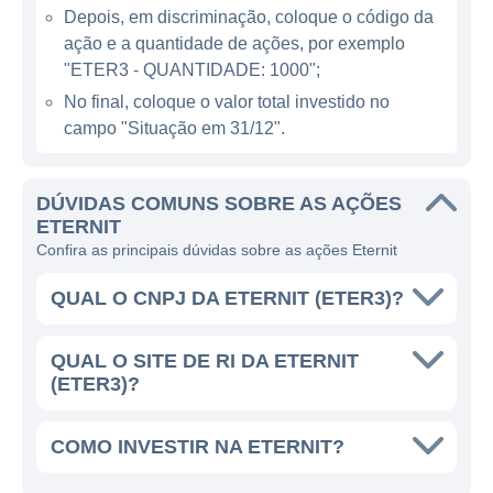
de alta performance. A participação no
Depois, em discriminação, coloque o código da
mercado é atribuída a um forte histórico de
ação e a quantidade de ações, por exemplo
qualidade, logística eficaz e uma rede de
"ETER3 - QUANTIDADE: 1000";
distribuição que abrange diversas regiões do
No final, coloque o valor total investido no
país.
campo "Situação em 31/12".
Além de ser reconhecida pela qualidade de
seus produtos, a Eternit também busca
DÚVIDAS COMUNS SOBRE AS AÇÕES
ETERNIT
constantemente inovações em seus
Confira as principais dúvidas sobre as ações Eternit
processos e itens em linha, investindo em
pesquisas para desenvolver novos produtos
QUAL O CNPJ DA ETERNIT (ETER3)?
que atendam as necessidades do setor,
assim como as normas regulatórias
QUAL O SITE DE RI DA ETERNIT
exigentes que regem a construção e a
(ETER3)?
segurança. Trata-se de uma empresa que,
atenta às evoluções do mercado, tem se
COMO INVESTIR NA ETERNIT?
adaptado e investido em tecnologia para