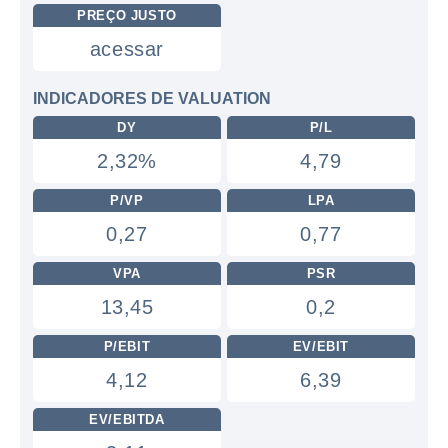
PREÇO JUSTO
acessar
INDICADORES DE VALUATION
DY
P/L
2,32%
4,79
P/VP
LPA
0,27
0,77
VPA
PSR
13,45
0,2
P/EBIT
EV/EBIT
4,12
6,39
EV/EBITDA