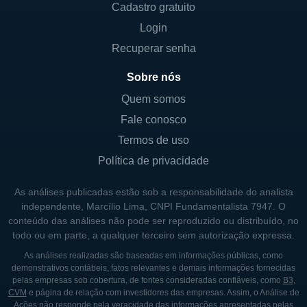
Cadastro gratuito
empresa possui sua cota majoritária nas
Login
mãos de grupos especializados em
construção e fabricação de materiais. O
Recuperar senha
controle efetivo da Eternit pertence a
Sobre nós
algumas entidades e acionistas que se
Quem somos
destacam no mercado, mas as informações
Fale conosco
sobre os principais acionistas, assim como a
Termos de uso
estrutura exata dos controladores da
empresa, se alteram ao longo do tempo e,
Política de privacidade
portanto, requerem visitas a fontes
As análises publicadas estão sob a responsabilidade do analista
específicas para atualizações contínuas.
independente, Marcílio Lima, CNPI Fundamentalista 7947. O
conteúdo das análises não pode ser reproduzido ou distribuído, no
Vale ressaltar que, em sua longa trajetória, a
todo ou em parte, a qualquer terceiro sem autorização expressa.
Eternit também enfrentou desafios e
As análises realizadas são baseadas em informações públicas, como
implementou processos de reestruturação,
demonstrativos contábeis, fatos relevantes e demais informações fornecidas
mas sempre mantendo o foco na oferta de
pelas empresas sob cobertura, de fontes consideradas confiáveis, como
B3
,
CVM
e página de relação com investidores das empresas. Assim, o Análise de
produtos que atendem às exigências de
Ações não responde pela veracidade das informações apresentadas pelas