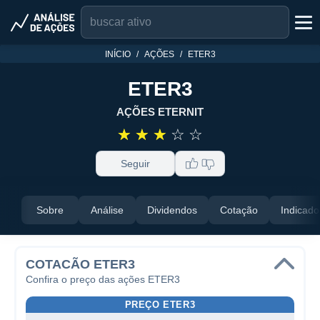
INÍCIO
AÇÕES
ETER3
ETER3
AÇÕES ETERNIT
☆
☆
☆
☆
☆
Seguir
Sobre
Análise
Dividendos
Cotação
Indicado
COTACÃO ETER3
Confira o preço das ações ETER3
PREÇO ETER3