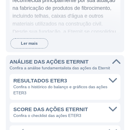
reconhecida principalmente por sua atuação
na fabricação de produtos de fibrocimento,
incluindo telhas, caixas d'água e outros
materiais utilizados na construção civil.
Desde sua fundação, a Eternit se consolidou
como uma das principais fabricantes de
Ler mais
materiais de construção no Brasil,
oferecendo soluções para a habitação e
ANÁLISE DAS AÇÕES ETERNIT
construção, sempre com foco na qualidade e
Confira a análise fundamentalista das ações da Eternit
durabilidade de seus produtos.
RESULTADOS ETER3
Atualmente, a Eternit é uma referência no
Confira o histórico do balanço e gráficos das ações
setor de materiais de construção, operando
ETER3
não apenas na fabricação de telhas e
fibrocimento, mas também na produção de
SCORE DAS AÇÕES ETERNIT
outros itens que compõem o portfólio de
Confira o checklist das ações ETER3
produtos destinados à construção civil. A