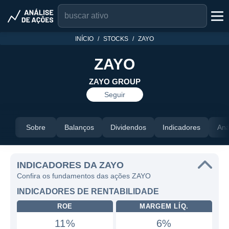
INÍCIO
STOCKS
ZAYO
ZAYO
ZAYO GROUP
Seguir
Sobre
Balanços
Dividendos
Indicadores
Aná
INDICADORES DA ZAYO
Confira os fundamentos das ações ZAYO
INDICADORES DE RENTABILIDADE
ROE
MARGEM LÍQ.
11%
6%