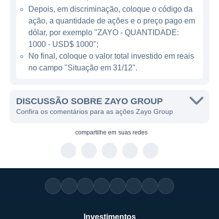
várias regiões nos Estados Unidos e na
Depois, em discriminação, coloque o código da
Europa.
ação, a quantidade de ações e o preço pago em
dólar, por exemplo "ZAYO - QUANTIDADE:
ATUAÇÃO DA ZAYO GROUP
1000 - USD$ 1000";
No final, coloque o valor total investido em reais
No ramo de telecomunicações, a Zayo
no campo "Situação em 31/12".
Group se posiciona como uma facilitadora de
comunicação em alta velocidade. A empresa
DISCUSSÃO SOBRE ZAYO GROUP
é conhecida por ser uma das principais
Confira os comentários para as ações Zayo Group
fornecedoras de serviços de fibra óptica,
permitindo que seus clientes transmitam
compartilhe em
suas redes
grandes volumes de dados de maneira
rápida e eficiente. Este segmento possui um
grande potencial de crescimento,
especialmente com o aumento do consumo
de dados e a digitalização de diversas
indústrias.
Investimentos