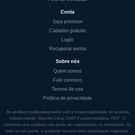
mercado competitivo, onde a eficiência e a
confiabilidade são cruciais.
Conta
Seja premium
PRESENÇA INTERNACIONAL
Cadastro gratuito
A Zayo Group atua predominantemente nos
Login
Estados Unidos, mas também possui uma
Recuperar senha
presença crescente na Europa, onde a
Sobre nós
demanda por conectividade e serviços de
telecomunicações tem se intensificado. A
Quem somos
empresa mantém redes em cidades chave,
Fale conosco
conectando pontos estratégicos que
Termos de uso
atendem os principais centros de negócio e
Política de privacidade
tecnologia.
As análises publicadas estão sob a responsabilidade do analista
Além de suas operações nos Estados
independente, Marcílio Lima, CNPI Fundamentalista 7947. O
Unidos, a Zayo busca expandir sua atuação
conteúdo das análises não pode ser reproduzido ou distribuído, no
todo ou em parte, a qualquer terceiro sem autorização expressa.
internacional, aproveitando as oportunidades