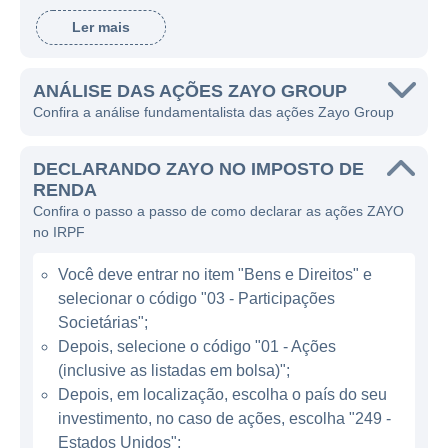
empresas de tecnologia, provedores de
Ler mais
serviços de internet e organizações
governamentais, oferecendo soluções que
apoiam a evolução digital e as demandas
ANÁLISE DAS AÇÕES ZAYO GROUP
Confira a análise fundamentalista das ações Zayo Group
crescentes por capacidade de rede e largura
de banda.
DECLARANDO ZAYO NO IMPOSTO DE
A Zayo atua essencialmente na área de
RENDA
Confira o passo a passo de como declarar as ações ZAYO
comunicações, focando em soluções de rede
no IRPF
essencial, como serviços de transporte de
dados e conectividade de fibra óptica. Suas
Você deve entrar no item "Bens e Direitos" e
ofertas incluem a construção, operação e
selecionar o código "03 - Participações
manutenção de redes de fibra, que são vitais
Societárias";
para suportar infraestrutura de dados em
Depois, selecione o código "01 - Ações
(inclusive as listadas em bolsa)";
diversos segmentos de mercado. Por ser
Depois, em localização, escolha o país do seu
uma empresa de grande porte nesse nicho,
investimento, no caso de ações, escolha "249 -
possui uma rede extensa que se estende por
Estados Unidos";