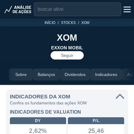
INÍCIO
STOCKS
XOM
XOM
EXXON MOBIL
Seguir
Sobre
Balanços
Dividendos
Indicadores
Aná
INDICADORES DA XOM
Confira os fundamentos das ações XOM
INDICADORES DE VALUATION
DY
P/L
2,62%
25,46