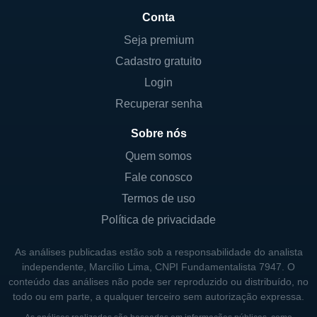
rapidamente às necessidades do mercado.
Conta
Seja premium
CONTROLADORES E ESTRUTURA
Cadastro gratuito
SOCIETÁRIA
Login
A Exxon Mobil é uma empresa pública
Recuperar senha
listada na Bolsa de Nova Iorque, o que
Sobre nós
significa que sua propriedade é distribuída
Quem somos
entre os acionistas. Não há um controlador
Fale conosco
majoritário; no entanto, a família Rockefeller,
que foi uma das fundadoras da Standard Oil
Termos de uso
que mais tarde se tornou a Exxon Mobil,
Política de privacidade
ainda é reconhecida como uma parte
As análises publicadas estão sob a responsabilidade do analista
significativa dos acionistas, embora sua
independente, Marcílio Lima, CNPI Fundamentalista 7947. O
participação tenha diminuído ao longo do
conteúdo das análises não pode ser reproduzido ou distribuído, no
tempo. Assim, a estrutura acionária é
todo ou em parte, a qualquer terceiro sem autorização expressa.
formada por investidores institucionais e