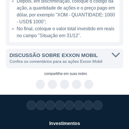
Depois, em discriminação, coloque o código da
renovável e soluções de energia limpa,
ação, a quantidade de ações e o preço pago em
refletindo a crescente demanda por práticas
dólar, por exemplo "XOM - QUANTIDADE: 1000
sustentáveis.
- USD$ 1000";
No final, coloque o valor total investido em reais
no campo "Situação em 31/12".
ATUAÇÃO GLOBAL DA EXXON MOBIL
A Exxon Mobil opera em múltiplos países,
DISCUSSÃO SOBRE EXXON MOBIL
com uma presença significativa em
Confira os comentários para as ações Exxon Mobil
mercados na América do Norte, América do
Sul, Europa, África, Ásia e Austrália. Com
compartilhe em
suas redes
operações em mais de 200 países e
territórios, a empresa se destaca em
atividades de upstream (exploração e
produção), downstream (refino e
comercialização) e na indústria de
petroquímicos, com inúmeras instalações e
Investimentos
refinarias ao redor do mundo. Este alcance