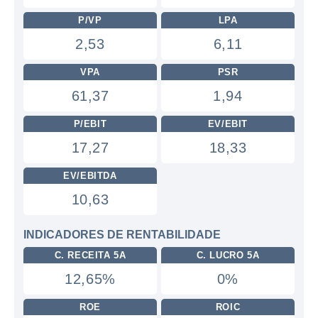
P/VP
LPA
2,53
6,11
VPA
PSR
61,37
1,94
P/EBIT
EV/EBIT
17,27
18,33
EV/EBITDA
10,63
INDICADORES DE RENTABILIDADE
C. RECEITA 5A
C. LUCRO 5A
12,65%
0%
ROE
ROIC