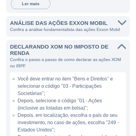
Ler mais
século XIX, a empresa não apenas se
expandiu acentuadamente em termos de
operações globais, mas também se adaptou
ANÁLISE DAS AÇÕES EXXON MOBIL
Confira a análise fundamentalista das ações Exxon Mobil
às mudanças no setor energético ao longo
dos anos.
DECLARANDO XOM NO IMPOSTO DE
A Exxon Mobil atua em várias etapas da
RENDA
Confira o passo a passo de como declarar as ações XOM
cadeia energética, desde a exploração até a
no IRPF
distribuição. Isso inclui a extração de
petróleo e gás em terra e no mar, o refino de
Você deve entrar no item "Bens e Direitos" e
petróleo bruto em produtos acabados, e a
selecionar o código "03 - Participações
venda destes produtos em mercados locais e
Societárias";
internacionais. Seus produtos principais são
Depois, selecione o código "01 - Ações
(inclusive as listadas em bolsa)";
combustíveis, óleo diesel, gasolina,
Depois, em localização, escolha o país do seu
lubrificantes, e produtos químicos derivados
investimento, no caso de ações, escolha "249 -
do petróleo e do gás natural. Além disso, a
Estados Unidos";
empresa investe em tecnologias de energia