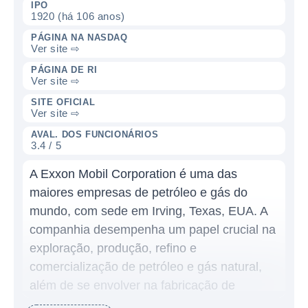
IPO
1920 (há 106 anos)
PÁGINA NA NASDAQ
Ver site ⇨
PÁGINA DE RI
Ver site ⇨
SITE OFICIAL
Ver site ⇨
AVAL. DOS FUNCIONÁRIOS
3.4 / 5
A Exxon Mobil Corporation é uma das
maiores empresas de petróleo e gás do
mundo, com sede em Irving, Texas, EUA. A
companhia desempenha um papel crucial na
exploração, produção, refino e
comercialização de petróleo e gás natural,
além de se envolver na fabricação de
produtos petroquímicos. Fundada no final do