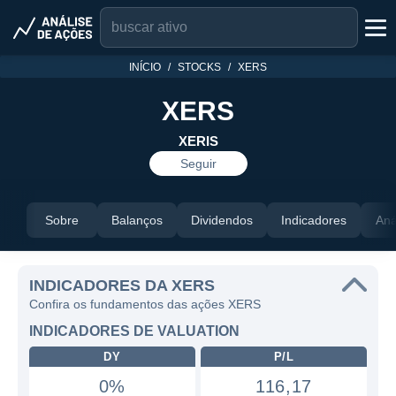
INÍCIO
STOCKS
XERS
XERS
XERIS
Seguir
Sobre
Balanços
Dividendos
Indicadores
Aná
INDICADORES DA XERS
Confira os fundamentos das ações XERS
INDICADORES DE VALUATION
DY
P/L
0%
116,17