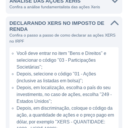
tratamento e aumentam a eficácia dos
ANÁLISE DAS AÇÕES XERIS
Confira a análise fundamentalista das ações Xeris
tratamentos.
A Xeris é conhecida principalmente pela sua
DECLARANDO XERS NO IMPOSTO DE
plataforma de formulação, chamada
RENDA
Confira o passo a passo de como declarar as ações XERS
XeriJect, que possibilita a criação de formas
no IRPF
de dosagem líquidas de fácil uso,
especialmente para medicamentos que
Você deve entrar no item "Bens e Direitos" e
normalmente exigiriam injeções mais
selecionar o código "03 - Participações
complexas. Essa abordagem tem como
Societárias";
objetivo proporcionar aos pacientes formas
Depois, selecione o código "01 - Ações
(inclusive as listadas em bolsa)";
de tratamento mais convenientes e menos
Depois, em localização, escolha o país do seu
invasivas, aumentando a aceitação por parte
investimento, no caso de ações, escolha "249 -
dos mesmos. Além de soluções para
Estados Unidos";
diabetes, a empresa também está
Depois, em discriminação, coloque o código da
explorando outras áreas terapêuticas onde
ação, a quantidade de ações e o preço pago em
suas tecnologias podem ser aplicadas com
dólar, por exemplo "XERS - QUANTIDADE: