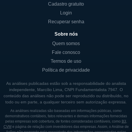
Cadastro gratuito
enfrentadas por pacientes que requerem
Login
tratamento contínuo e eficaz. Ao longo dos
anos, a empresa tem trabalhado conforme a
Recuperar senha
sua missão de transformar a vida dos
Sobre nós
pacientes através da inovação em
Quem somos
formulações farmacêuticas. Desde sua
Fale conosco
fundação, a Xeris se destacou por seu
compromisso com a pesquisa e a inovação,
Termos de uso
recebendo financiamentos significativos para
Política de privacidade
suas iniciativas de desenvolvimento de
As análises publicadas estão sob a responsabilidade do analista
produtos.
independente, Marcílio Lima, CNPI Fundamentalista 7947. O
conteúdo das análises não pode ser reproduzido ou distribuído, no
Um ponto significativo na história da Xeris foi
todo ou em parte, a qualquer terceiro sem autorização expressa.
a introdução de sua plataforma XeriJect, que
As análises realizadas são baseadas em informações públicas, como
revolucionou a forma de administrar
demonstrativos contábeis, fatos relevantes e demais informações fornecidas
medicamentos. A tecnologia foi rapidamente
pelas empresas sob cobertura, de fontes consideradas confiáveis, como
B3
,
CVM
e página de relação com investidores das empresas. Assim, o Análise de
reconhecida pelo setor, resultando em