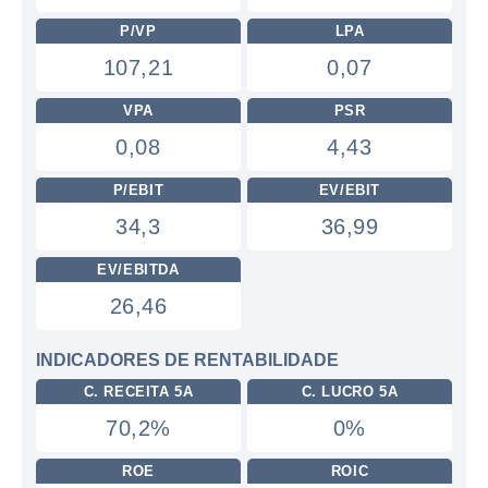
P/VP
LPA
107,21
0,07
VPA
PSR
0,08
4,43
P/EBIT
EV/EBIT
34,3
36,99
EV/EBITDA
26,46
INDICADORES DE RENTABILIDADE
C. RECEITA 5A
C. LUCRO 5A
70,2%
0%
ROE
ROIC