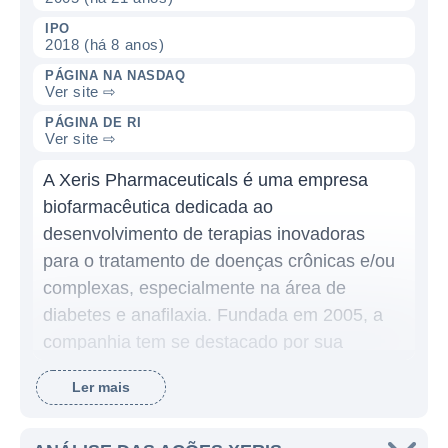
IPO
2018 (há 8 anos)
PÁGINA NA NASDAQ
Ver site ⇨
PÁGINA DE RI
Ver site ⇨
A Xeris Pharmaceuticals é uma empresa
biofarmacêutica dedicada ao
desenvolvimento de terapias inovadoras
para o tratamento de doenças crônicas e/ou
complexas, especialmente na área de
diabetes e anafilaxia. Fundada em 2005, a
companhia tem se destacado por sua
tecnologia de formulação, que permite a
Ler mais
administração de medicamentos em formas
que melhoram a adesão do paciente ao