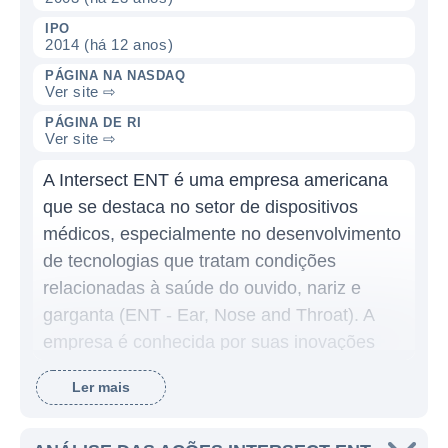
IPO
2014 (há 12 anos)
PÁGINA NA NASDAQ
Ver site ⇨
PÁGINA DE RI
Ver site ⇨
A Intersect ENT é uma empresa americana
que se destaca no setor de dispositivos
médicos, especialmente no desenvolvimento
de tecnologias que tratam condições
relacionadas à saúde do ouvido, nariz e
garganta (ENT - Ear, Nose and Throat). A
empresa é conhecida por suas inovações
que visam melhorar a qualidade de vida dos
Ler mais
pacientes, oferecendo soluções
minimamente invasivas para o tratamento de