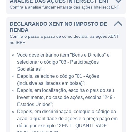
sinusite e outras doenças nasossinusais,
ANÁLISE DAS AÇÕES INTERSECT ENT
Confira a análise fundamentalista das ações Intersect ENT
assim como também para problemas
auditivos.
DECLARANDO XENT NO IMPOSTO DE
A principal linha de produtos da Intersect
RENDA
Confira o passo a passo de como declarar as ações XENT
ENT é o dispositivo chamado Propel, que é
no IRPF
um implante intranasal projetado para ser
utilizado após cirurgias nasais. Este
Você deve entrar no item "Bens e Direitos" e
dispositivo libera corticosteroides para ajudar
selecionar o código "03 - Participações
na recuperação e prevenir a recorrência de
Societárias";
pólipos nasais e outras condições comuns
Depois, selecione o código "01 - Ações
(inclusive as listadas em bolsa)";
nasossinusais. A empresa foca em criar
Depois, em localização, escolha o país do seu
dispositivos que não apenas tratem os
investimento, no caso de ações, escolha "249 -
sintomas, mas que também promovam
Estados Unidos";
resultados duradouros e eficazes,
Depois, em discriminação, coloque o código da
beneficiando tanto pacientes quanto
ação, a quantidade de ações e o preço pago em
profissionais de saúde.
dólar, por exemplo "XENT - QUANTIDADE: