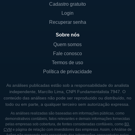
Cadastro gratuito
nasais e sinusais. Além do Propel, a
Login
empresa também investe em tecnologias
que podem auxiliar em técnicas cirúrgicas e
Recuperar senha
melhorar os resultados para os pacientes,
Sobre nós
proporcionando um ciclo de recuperação
Quem somos
mais eficiente e minimamente invasivo.
Fale conosco
Uma parte importante da operação da
Termos de uso
Intersect ENT é a educação e treinamento
Política de privacidade
dos profissionais de saúde. A empresa
oferece recursos e informações para
As análises publicadas estão sob a responsabilidade do analista
médicos otorrinolaringologistas, enfatizando
independente, Marcílio Lima, CNPI Fundamentalista 7947. O
conteúdo das análises não pode ser reproduzido ou distribuído, no
o uso eficaz de seus dispositivos e
todo ou em parte, a qualquer terceiro sem autorização expressa.
promovendo melhores práticas no
As análises realizadas são baseadas em informações públicas, como
tratamento de condições ENT. Essa iniciativa
demonstrativos contábeis, fatos relevantes e demais informações fornecidas
não só fortalece a relação entre a empresa e
pelas empresas sob cobertura, de fontes consideradas confiáveis, como
B3
,
CVM
e página de relação com investidores das empresas. Assim, o Análise de
os profissionais de saúde, como também