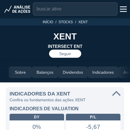
INÍCIO
STOCKS
XENT
XENT
INTERSECT ENT
Seguir
Sobre
Balanços
Dividendos
Indicadores
Aná
INDICADORES DA XENT
Confira os fundamentos das ações XENT
INDICADORES DE VALUATION
DY
P/L
0%
-5,67