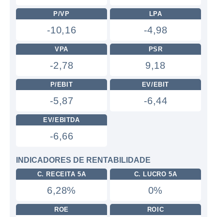
P/VP
LPA
-10,16
-4,98
VPA
PSR
-2,78
9,18
P/EBIT
EV/EBIT
-5,87
-6,44
EV/EBITDA
-6,66
INDICADORES DE RENTABILIDADE
C. RECEITA 5A
C. LUCRO 5A
6,28%
0%
ROE
ROIC