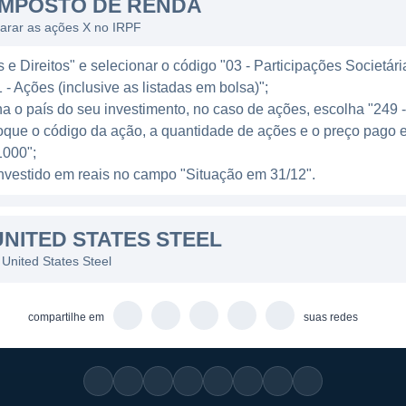
IMPOSTO DE RENDA
inas de fabricação situadas em locais estratégicos, on
larar as ações X no IRPF
s. O foco em inovação tem levado a U.S. Steel a explor
e Direitos" e selecionar o código "03 - Participações Societári
riais reciclados para a produção de aço, respondendo a
 - Ações (inclusive as listadas em bolsa)";
e que respeitem o meio ambiente.
ha o país do seu investimento, no caso de ações, escolha "249 
oque o código da ação, a quantidade de ações e o preço pago e
 MERCADOS
000";
l investido em reais no campo "Situação em 31/12".
es principais: a divisão de Produtos Planos e a divisão
brange a fabricação de chapas de aço, bobinas e lamina
NITED STATES STEEL
automotiva e na construção. Por outro lado, a divisão de
 tubos, perfis e barras, que são utilizados em setores 
United States Steel
compartilhe em
suas redes
nece produtos para mercados internacionais, expandindo
ara se manter competitiva em um ambiente de mercado 
unidades para atender a demanda mundial por aço e p