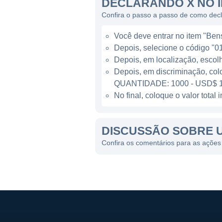
DECLARANDO X NO 
A U.S. Steel opera várias us
Confira o passo a passo de como dec
às demandas de seus cliente
Você deve entrar no item "Bens 
fabricação e a utilizar mate
Depois, selecione o código "01
produtos mais sustentáveis 
Depois, em localização, escol
Depois, em discriminação, col
LINHAS DE NEGÓCIOS E
QUANTIDADE: 1000 - USD$ 1
No final, coloque o valor tota
A empresa possui duas divisõ
divisão de Produtos Planos a
DISCUSSÃO SOBRE U
principalmente na indústria 
especializada na produção de
Confira os comentários para as ações 
infraestrutura.
Além disso, a U.S. Steel for
empresa tem se esforçado p
constantemente novas oport
mercados emergentes.