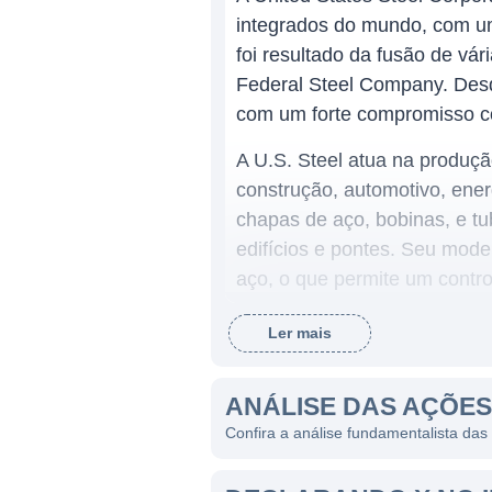
integrados do mundo, com um
foi resultado da fusão de v
Federal Steel Company. Desd
com um forte compromisso co
A U.S. Steel atua na produçã
construção, automotivo, ener
chapas de aço, bobinas, e tub
edifícios e pontes. Seu mode
aço, o que permite um contro
Ler mais
ATUAÇÃO DA UNITED STA
Com operações em diversos 
ANÁLISE DAS AÇÕES
dos maiores fornecedores de
Confira a análise fundamentalista das
qualidade e pelo seu compro
a emissão de carbono, prom