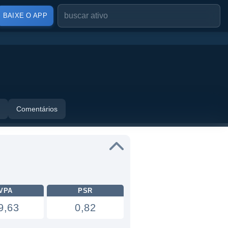
BAIXE O APP
Comentários
VPA
PSR
9,63
0,82