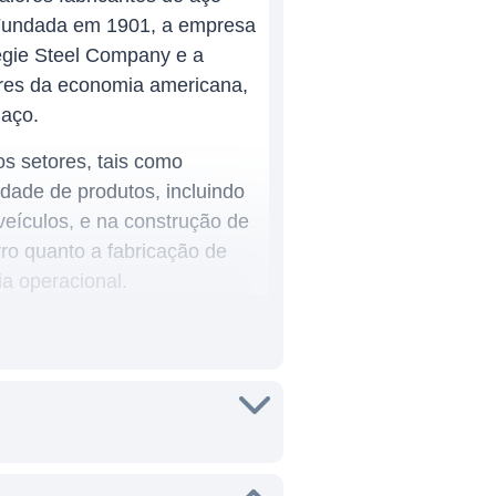
. Fundada em 1901, a empresa
egie Steel Company e a
ares da economia americana,
 aço.
os setores, tais como
dade de produtos, incluindo
 veículos, e na construção de
rro quanto a fabricação de
ia operacional.
 está posicionada como um
 produzir aço de alta
 em tecnologias que reduzem
sável.