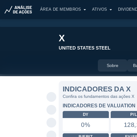
ÁREA DE MEMBROS
ATIVOS
DIVIDEN
X
UNITED STATES STEEL
Sobre
B
INDICADORES DA X
Confira os fundamentos das ações X
INDICADORES DE VALUATION
DY
P/
0%
128,
P/EBIT
EV/E