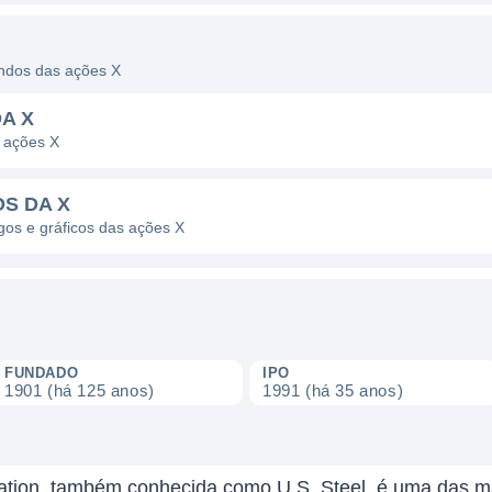
endos das ações X
A X
 ações X
OS DA X
agos e gráficos das ações X
FUNDADO
IPO
1901 (há 125 anos)
1991 (há 35 anos)
ration, também conhecida como U.S. Steel, é uma das ma