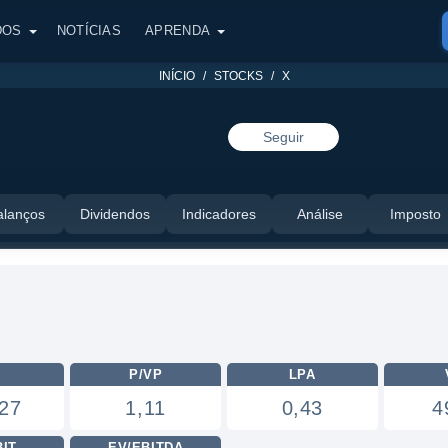
DOS
NOTÍCIAS
APRENDA
INÍCIO
STOCKS
X
Seguir
alanços
Dividendos
Indicadores
Análise
Imposto
L
P/VP
LPA
27
1,11
0,43
4
BIT
EV/EBITDA