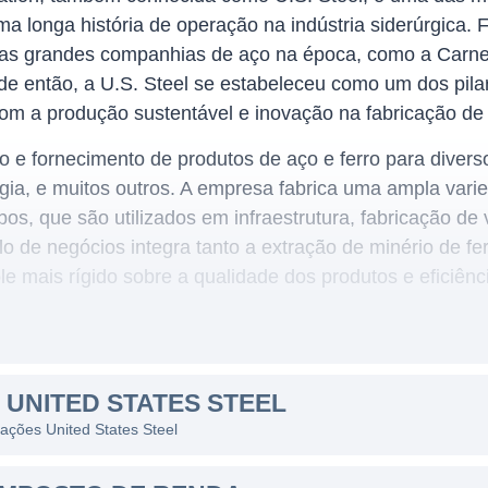
a longa história de operação na indústria siderúrgica
árias grandes companhias de aço na época, como a Carn
e então, a U.S. Steel se estabeleceu como um dos pil
m a produção sustentável e inovação na fabricação de
o e fornecimento de produtos de aço e ferro para divers
gia, e muitos outros. A empresa fabrica uma ampla varie
os, que são utilizados em infraestrutura, fabricação de
lo de negócios integra tanto a extração de minério de fe
le mais rígido sobre a qualidade dos produtos e eficiênc
TES STEEL
estados dos Estados Unidos e na Europa, a U.S. Steel
 UNITED STATES STEEL
 aço do mercado. Ela se destaca pela sua capacidade de
 ações United States Steel
misso com a sustentabilidade. A empresa tem investido
ovendo uma forma de produção mais ecológica e respon