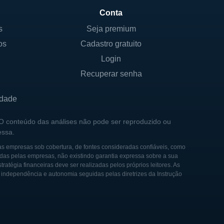
Conta
s
Seja premium
os
Cadastro gratuito
s de Nova Iorque, o que
tão da empresa é
Login
ecutivos da empresa quanto
Recuperar senha
andes instituições
ivas nas ações da empresa.
idade
esas do setor e empresas de
 O conteúdo das análises não pode ser reproduzido ou
essa.
 O engajamento contínuo com
osicionamento no setor e
as empresas sob cobertura, de fontes consideradas confiáveis, como
das pelas empresas, não existindo garantia expressa sobre a sua
tégia financeiras deve ser realizadas pelos próprios leitores. As
e independência e autonomia seguidas pelas diretrizes da Instrução
aterial crucial para a
 como a Carnegie Steel, a