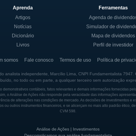
Aprenda
Ferramentas
IOS
Artigos
Agenda de dividendo
Notícias
Simulador de dividend
ation é uma empresa pública listada na Bolsa de Valore
ada por acionistas que possuem ações da empresa. A ges
Dicionário
Mapa de dividendos
lho de administração, cujos membros incluem tanto ex
Livros
Perfil de investidor
Embora não haja um único controlador majoritário, as gr
stimento frequentemente detêm participações significat
m somos
Fale conosco
Termos de uso
Política de privac
l mantém diversos acordos e parcerias com outras empr
 do analista independente, Marcílio Lima, CNPI Fundamentalista 7947.
ribuído, no todo ou em parte, a qualquer terceiro sem autorização expr
judam a apoiar suas operações e expansão no mercado.
damental da estratégia da U.S. Steel para manter seu p
 demonstrativos contábeis, fatos relevantes e demais informações fornecidas pel
sim, o Análise de Ações não responde pela veracidade das informações apresenta
 longo prazo para seus acionistas.
ência de alterações nas condições de mercado. As decisões de investimentos e estra
os ou outros instrumentos financeiros, e se alicerçam no mais alto padrão ético, d
CVM 598.
TES STEEL
nta ao início do século XX, quando o aço se tornou um m
Análise de Ações | Investimentos
 dos Estados Unidos. Com a fusão de grandes empresas,
Descomplicamos sua análise fundamentalista