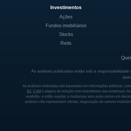
Investimentos
CONTROLADORES E SÓC
Ações
Fundos imobiliários
A United States Steel Corpor
significa que ela é control
Stocks
supervisionada por um conse
Reits
conselheiros independentes. 
financeiras e fundos de inve
Que
Adicionalmente, a U.S. Stee
As análises publicadas estão sob a responsabilidade
dist
serviços e tecnologia que a
stakeholders é uma parte fun
As análises realizadas são baseadas em informações públicas, como
B3
,
CVM
e página de relação com investidores das empresas. As
garantir a criação de valor a
exatidão, e estão sujeitas a mudanças sem aviso prévio em decorr
análises não representam ofertas, negociação de valores mobiliári
HISTÓRIA DA UNITED STA
A história da U.S. Steel remo
industrialização e expansão