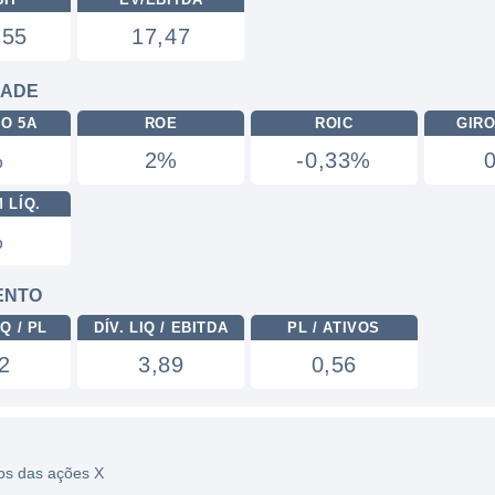
,55
17,47
DADE
RO 5A
ROE
ROIC
GIRO
%
2%
-0,33%
 LÍQ.
%
ENTO
Q / PL
DÍV. LIQ / EBITDA
PL / ATIVOS
2
3,89
0,56
cos das ações X