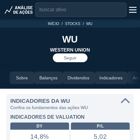
INÍCIO
STOCKS
WU
WU
WESTERN UNION
Seguir
Sobre
Balanços
Dividendos
Indicadores
Aná
INDICADORES DA WU
Confira os fundamentos das ações WU
INDICADORES DE VALUATION
DY
P/L
14,8%
5,02