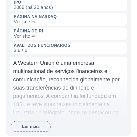
IPO
2006 (há 20 anos)
PÁGINA NA NASDAQ
Ver site ⇨
PÁGINA DE RI
Ver site ⇨
AVAL. DOS FUNCIONÁRIOS
3.6 / 5
A Western Union é uma empresa
multinacional de serviços financeiros e
comunicação, reconhecida globalmente por
suas transferências de dinheiro e
pagamentos. A companhia foi fundada em
1851 e teve suas raízes inicialmente na
indústria de telégrafo, onde se destacou na
comunicação antes de se transformar em
Ler mais
uma das maiores empresas de remessas do