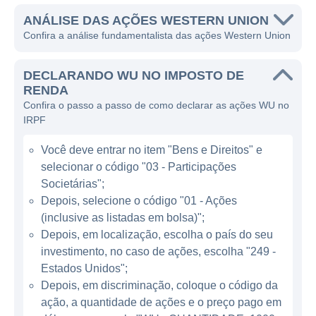
mundo. Com sua rica história e adaptação às
necessidades dos consumidores, a Western
ANÁLISE DAS AÇÕES WESTERN UNION
Confira a análise fundamentalista das ações Western Union
Union hoje serve milhões de clientes em
todo o mundo, oferecendo uma forma fácil e
DECLARANDO WU NO IMPOSTO DE
rápida de enviar e receber dinheiro.
RENDA
Confira o passo a passo de como declarar as ações WU no
A área de atuação principal da Western
IRPF
Union é o mercado de transferências de
dinheiro, que inclui serviços de envio e
Você deve entrar no item "Bens e Direitos" e
recebimento de fundos, pagamentos de
selecionar o código "03 - Participações
contas e soluções de pagamento a
Societárias";
empresas. A companhia gera receita
Depois, selecione o código "01 - Ações
(inclusive as listadas em bolsa)";
principalmente através de taxas de serviço
Depois, em localização, escolha o país do seu
em suas transações. Operando em mais de
investimento, no caso de ações, escolha "249 -
200 países e territórios, a Western Union é
Estados Unidos";
um importante facilitador de remessas
Depois, em discriminação, coloque o código da
internacionais e serviços financeiros,
ação, a quantidade de ações e o preço pago em