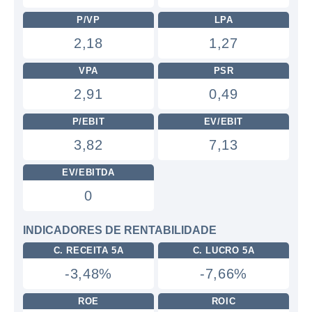
P/VP
LPA
2,18
1,27
VPA
PSR
2,91
0,49
P/EBIT
EV/EBIT
3,82
7,13
EV/EBITDA
0
INDICADORES DE RENTABILIDADE
C. RECEITA 5A
C. LUCRO 5A
-3,48%
-7,66%
ROE
ROIC