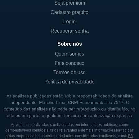
Seja premium
Essas linhas de negócios trabalham em
conjunto, permitindo que a Western Union
Cadastro gratuito
atenda a uma variedade de necessidades
Login
financeiras de seus consumidores e
Recuperar senha
parceiros de negócios.
Sobre nós
Quem somos
CONTROLE E SOCIEDADE
Fale conosco
A Western Union é uma empresa de capital
Termos de uso
aberto, e suas ações são negociadas na
Política de privacidade
Bolsa de Valores de Nova York (NYSE) sob o
símbolo WU. Como uma companhia pública,
As análises publicadas estão sob a responsabilidade do analista
ela possui uma base diversificada de
independente, Marcílio Lima, CNPI Fundamentalista 7947. O
conteúdo das análises não pode ser reproduzido ou distribuído, no
acionistas, incluindo investidores
todo ou em parte, a qualquer terceiro sem autorização expressa.
institucionais e individuais. O controle da
As análises realizadas são baseadas em informações públicas, como
empresa é compartilhado entre esses
demonstrativos contábeis, fatos relevantes e demais informações fornecidas
acionistas, e, sendo uma empresa sem
pelas empresas sob cobertura, de fontes consideradas confiáveis, como
B3
,