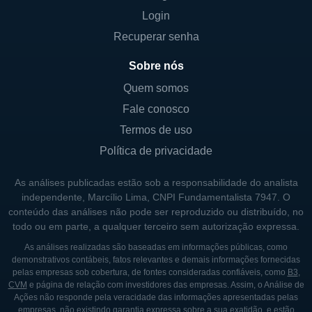
Login
A presença da empresa nos Estados Unidos
Recuperar senha
e seu foco em empresas de médio porte a
tornam uma alternativa viável para
Sobre nós
investidores que desejam diversificar seu
Quem somos
portfólio com ativos de crédito que podem
Fale conosco
oferecer retornos satisfatórios.
Termos de uso
Política de privacidade
MODELO DE NEGÓCIO
As análises publicadas estão sob a responsabilidade do analista
O modelo de negócio da WhiteHorse
independente, Marcílio Lima, CNPI Fundamentalista 7947. O
Finance é estruturado em torno de um fundo
conteúdo das análises não pode ser reproduzido ou distribuído, no
todo ou em parte, a qualquer terceiro sem autorização expressa.
que investe em títulos de dívida de
empresas. A empresa geralmente opera
As análises realizadas são baseadas em informações públicas, como
demonstrativos contábeis, fatos relevantes e demais informações fornecidas
como um "business development company"
pelas empresas sob cobertura, de fontes consideradas confiáveis, como
B3
,
(BDC), uma estrutura que permite que
CVM
e página de relação com investidores das empresas. Assim, o Análise de
Ações não responde pela veracidade das informações apresentadas pelas
investidores institucionais e indivíduos se
empresas, não existindo garantia expressa sobre a sua exatidão, e estão