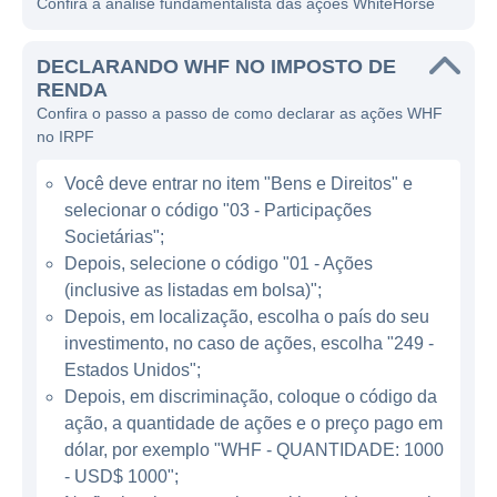
Confira a análise fundamentalista das ações WhiteHorse
que ajudam a promover o desenvolvimento
das empresas em que investe.
DECLARANDO WHF NO IMPOSTO DE
A principal fonte de receita da WhiteHorse
RENDA
Confira o passo a passo de como declarar as ações WHF
Finance vem das taxas de juros e das taxas
no IRPF
associadas aos empréstimos que concede. A
empresa se considera um investidor a longo
Você deve entrar no item "Bens e Direitos" e
prazo, buscando oportunidades em setores
selecionar o código "03 - Participações
diversos, como tecnologia, saúde e
Societárias";
consumo. Além disso, a WhiteHorse também
Depois, selecione o código "01 - Ações
(inclusive as listadas em bolsa)";
pode realizar investimentos em bônus e
Depois, em localização, escolha o país do seu
outros títulos com o objetivo de diversificar
investimento, no caso de ações, escolha "249 -
seu portfólio e atender às necessidades de
Estados Unidos";
seus investidores.
Depois, em discriminação, coloque o código da
ação, a quantidade de ações e o preço pago em
ATUAÇÃO DA WHITEHORSE FINANCE
dólar, por exemplo "WHF - QUANTIDADE: 1000
- USD$ 1000";
A WhiteHorse Finance atua principalmente