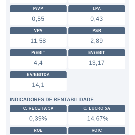
P/VP
LPA
0,55
0,43
VPA
PSR
11,58
2,89
P/EBIT
EV/EBIT
4,4
13,17
EV/EBITDA
14,1
INDICADORES DE RENTABILIDADE
C. RECEITA 5A
C. LUCRO 5A
0,39%
-14,67%
ROE
ROIC