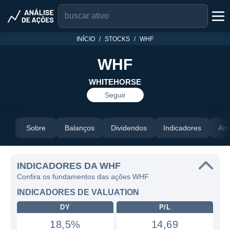
INÍCIO
STOCKS
WHF
WHF
WHITEHORSE
Seguir
Sobre
Balanços
Dividendos
Indicadores
Aná
INDICADORES DA WHF
Confira os fundamentos das ações WHF
INDICADORES DE VALUATION
DY
P/L
18,5%
14,69