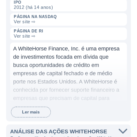
IPO
2012 (há 14 anos)
PÁGINA NA NASDAQ
Ver site ⇨
PÁGINA DE RI
Ver site ⇨
A WhiteHorse Finance, Inc. é uma empresa
de investimentos focada em dívida que
busca oportunidades de crédito em
empresas de capital fechado e de médio
porte nos Estados Unidos. A WhiteHorse é
conhecida por fornecer suporte financeiro a
empresas que precisam de capital para
crescer, reestruturar ou realizar aquisições.
Ler mais
Com um modelo de negócios centrado em
empréstimos e investimentos de renda fixa, a
empresa oferece soluções de financiamento
ANÁLISE DAS AÇÕES WHITEHORSE