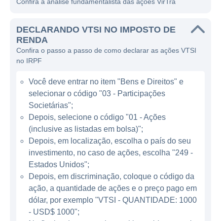
Confira a análise fundamentalista das ações VirTra
crises a treinamentos táticos e de segurança
pública.
DECLARANDO VTSI NO IMPOSTO DE
O modelo de negócios da VirTra baseia-se
RENDA
Confira o passo a passo de como declarar as ações VTSI
na venda de sistemas de simulação,
no IRPF
software de treinamento, e serviços de
suporte. A empresa ganha dinheiro por meio
Você deve entrar no item "Bens e Direitos" e
da venda direta de suas plataformas, além
selecionar o código "03 - Participações
de oferecer serviços de atualização e
Societárias";
manutenção. O foco principal está em
Depois, selecione o código "01 - Ações
(inclusive as listadas em bolsa)";
atender instituições governamentais,
Depois, em localização, escolha o país do seu
agências de aplicação da lei e militares, além
investimento, no caso de ações, escolha "249 -
de empresas privadas que buscam capacitar
Estados Unidos";
suas equipes em gerenciamento de
Depois, em discriminação, coloque o código da
emergência e segurança.
ação, a quantidade de ações e o preço pago em
dólar, por exemplo "VTSI - QUANTIDADE: 1000
ATUAÇÃO DA VIRTRA
- USD$ 1000";