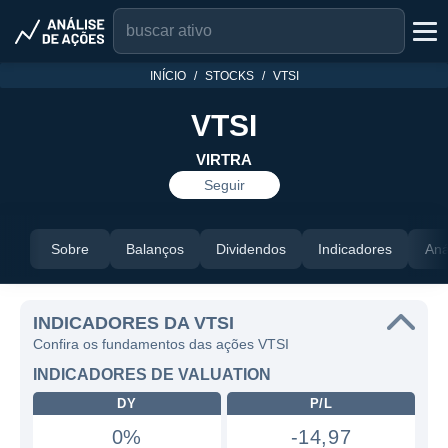
INÍCIO
STOCKS
VTSI
VTSI
VIRTRA
Seguir
Sobre
Balanços
Dividendos
Indicadores
Aná
INDICADORES DA VTSI
Confira os fundamentos das ações VTSI
INDICADORES DE VALUATION
DY
P/L
0%
-14,97