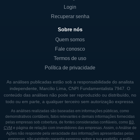
Login
a eficácia no treinamento, garantindo que os
usuários possam obter a melhor experiência
Recuperar senha
possível.
Sobre nós
Simuladores de disparo: Equipamentos
Quem somos
que permitem aos usuários praticar suas
Fale conosco
habilidades de tiro em um ambiente
Termos de uso
controlado e seguro.
Política de privacidade
Sistemas de simulação de gerenciamento
de crises: Ferramentas que capacitam os
As análises publicadas estão sob a responsabilidade do analista
independente, Marcílio Lima, CNPI Fundamentalista 7947. O
profissionais a responder a situações
conteúdo das análises não pode ser reproduzido ou distribuído, no
inesperadas de maneira rápida e eficiente.
todo ou em parte, a qualquer terceiro sem autorização expressa.
Plataformas de análise de desempenho:
As análises realizadas são baseadas em informações públicas, como
Softwares que ajudam as instituições a
demonstrativos contábeis, fatos relevantes e demais informações fornecidas
pelas empresas sob cobertura, de fontes consideradas confiáveis, como
B3
,
monitorar e avaliar o progresso dos
CVM
e página de relação com investidores das empresas. Assim, o Análise de
treinandos durante os exercícios
Ações não responde pela veracidade das informações apresentadas pelas
empresas, não existindo garantia expressa sobre a sua exatidão, e estão