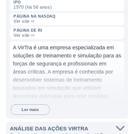
IPO
1970 (há 56 anos)
PÁGINA NA NASDAQ
Ver site ⇨
PÁGINA DE RI
Ver site ⇨
A VirTra é uma empresa especializada em
soluções de treinamento e simulação para as
forças de segurança e profissionais em
áreas críticas. A empresa é conhecida por
desenvolver sistemas de treinamento
baseados em simulação que utilizam
tecnologia avançada para criar cenários
realistas, visando aprimorar as habilidades
Ler mais
dos usuários em situações de alta pressão.
Seu portfólio inclui simuladores que variam
de situações de combate e administração de
ANÁLISE DAS AÇÕES VIRTRA