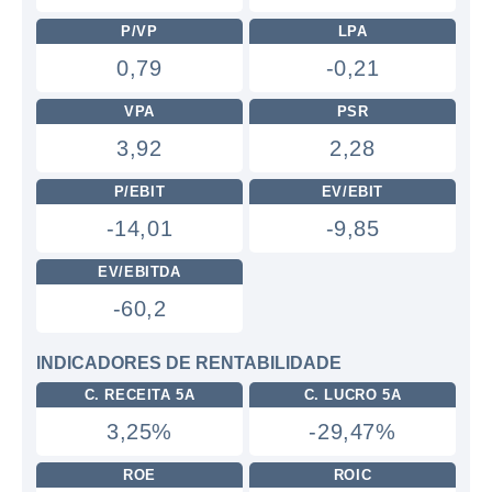
P/VP
LPA
0,79
-0,21
VPA
PSR
3,92
2,28
P/EBIT
EV/EBIT
-14,01
-9,85
EV/EBITDA
-60,2
INDICADORES DE RENTABILIDADE
C. RECEITA 5A
C. LUCRO 5A
3,25%
-29,47%
ROE
ROIC