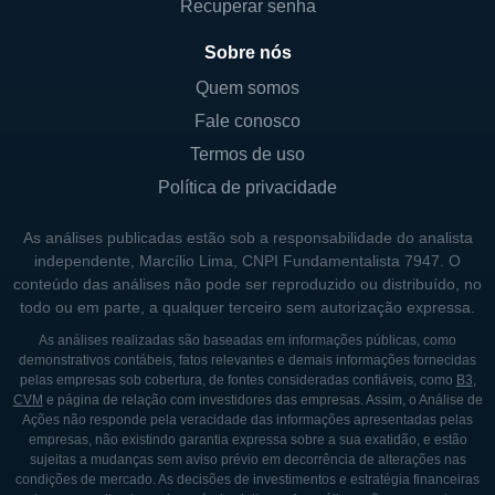
as soluções estejam alinhadas com os
Recuperar senha
objetivos estratégicos das empresas. O foco
Sobre nós
em inovação e na criação de valor para os
Quem somos
clientes é uma prioridade constante.
Fale conosco
A empresa também investe em pesquisa e
Termos de uso
desenvolvimento, buscando sempre novas
Política de privacidade
tecnologias e práticas que possam ser
incorporadas aos seus serviços. Essa
As análises publicadas estão sob a responsabilidade do analista
abordagem permite à Verso não apenas se
independente, Marcílio Lima, CNPI Fundamentalista 7947. O
conteúdo das análises não pode ser reproduzido ou distribuído, no
manter atualizada em um mercado tão
todo ou em parte, a qualquer terceiro sem autorização expressa.
dinâmico, mas também antever movimentos
As análises realizadas são baseadas em informações públicas, como
de mercado e antecipar soluções para seus
demonstrativos contábeis, fatos relevantes e demais informações fornecidas
clientes.
pelas empresas sob cobertura, de fontes consideradas confiáveis, como
B3
,
CVM
e página de relação com investidores das empresas. Assim, o Análise de
Ações não responde pela veracidade das informações apresentadas pelas
empresas, não existindo garantia expressa sobre a sua exatidão, e estão
CONTROLADORES E SÓCIOS
sujeitas a mudanças sem aviso prévio em decorrência de alterações nas
condições de mercado. As decisões de investimentos e estratégia financeiras
A estrutura acionária da Verso é composta