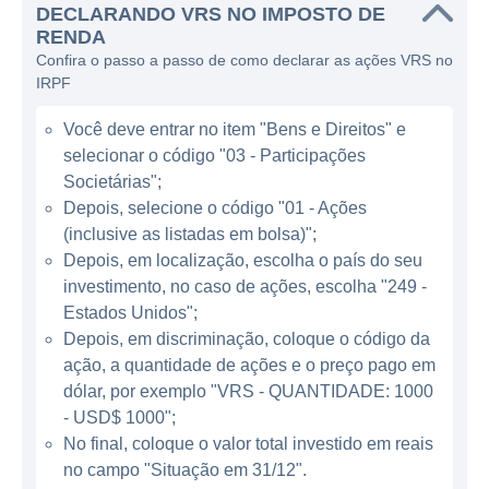
DECLARANDO VRS NO IMPOSTO DE
A empresa ganha dinheiro principalmente
RENDA
Confira o passo a passo de como declarar as ações VRS no
através da venda de licenças de software,
IRPF
prestação de serviços de consultoria e
suporte técnico. Além disso, a Verso investe
Você deve entrar no item "Bens e Direitos" e
em parcerias estratégicas com outras
selecionar o código "03 - Participações
empresas do setor para expandir seu
Societárias";
portfólio e alcançar novos mercados. Sua
Depois, selecione o código "01 - Ações
(inclusive as listadas em bolsa)";
atuação em um ambiente de constante
Depois, em localização, escolha o país do seu
inovação e evolução tecnológica potencializa
investimento, no caso de ações, escolha "249 -
seu crescimento e sustentabilidade no
Estados Unidos";
mercado.
Depois, em discriminação, coloque o código da
ação, a quantidade de ações e o preço pago em
ATUAÇÃO DA VERSO
dólar, por exemplo "VRS - QUANTIDADE: 1000
- USD$ 1000";
A Verso se destaca no mercado de
No final, coloque o valor total investido em reais
tecnologia, onde a demanda por inovação e
no campo "Situação em 31/12".