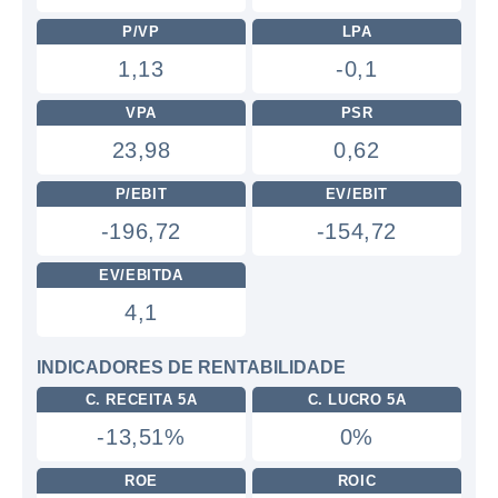
P/VP
LPA
1,13
-0,1
VPA
PSR
23,98
0,62
P/EBIT
EV/EBIT
-196,72
-154,72
EV/EBITDA
4,1
INDICADORES DE RENTABILIDADE
C. RECEITA 5A
C. LUCRO 5A
-13,51%
0%
ROE
ROIC