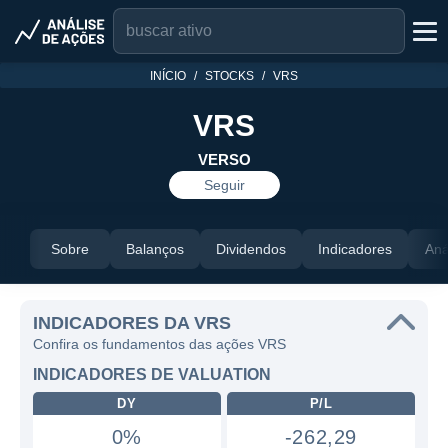
INÍCIO
STOCKS
VRS
VRS
VERSO
Seguir
Sobre
Balanços
Dividendos
Indicadores
Aná
INDICADORES DA VRS
Confira os fundamentos das ações VRS
INDICADORES DE VALUATION
DY
P/L
0%
-262,29