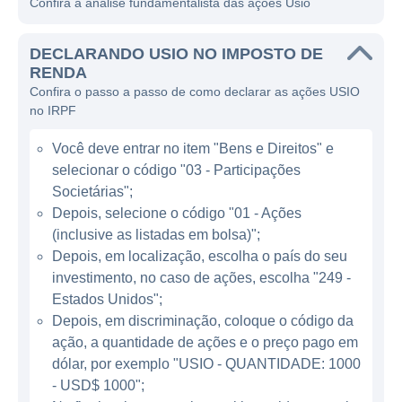
Confira a análise fundamentalista das ações Usio
contas a receber e serviços de conciliação
financeira.
DECLARANDO USIO NO IMPOSTO DE
Atuando principalmente nos Estados Unidos,
RENDA
Confira o passo a passo de como declarar as ações USIO
a Usio tem expandido sua presença em
no IRPF
outros mercados internacionais, mostrando
um crescimento significativo no fornecimento
Você deve entrar no item "Bens e Direitos" e
de suas soluções a diferentes setores,
selecionar o código "03 - Participações
incluindo comércio eletrônico, setores
Societárias";
financeiros e instituições. A proposta de valor
Depois, selecione o código "01 - Ações
(inclusive as listadas em bolsa)";
da Usio é simples: tornar o processo de
Depois, em localização, escolha o país do seu
pagamento mais acessível e eficiente,
investimento, no caso de ações, escolha "249 -
permitindo que seus clientes se concentrem
Estados Unidos";
em suas operações principais enquanto a
Depois, em discriminação, coloque o código da
empresa cuida da infraestrutura financeira.
ação, a quantidade de ações e o preço pago em
dólar, por exemplo "USIO - QUANTIDADE: 1000
MODELO DE NEGÓCIO DA USIO
- USD$ 1000";