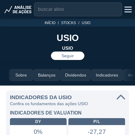
INÍCIO
STOCKS
USIO
USIO
USIO
Seguir
Sobre
Balanços
Dividendos
Indicadores
Aná
INDICADORES DA USIO
Confira os fundamentos das ações USIO
INDICADORES DE VALUATION
DY
P/L
0%
-27,27