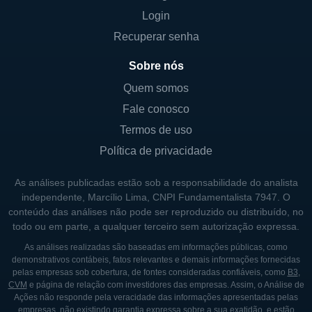
Login
levou a uma maior demanda por soluções de
pagamento eficientes, segmentadas e
Recuperar senha
seguras.
Sobre nós
Além disso, a Usio aproveitou tendências
Quem somos
emergentes, como pagamentos móveis e a
Fale conosco
crescente aceitação de criptomoedas, para
Termos de uso
diversificar suas ofertas de serviços. Essa
Política de privacidade
estratégia de adaptação à evolução das
necessidades do mercado permite que a
As análises publicadas estão sob a responsabilidade do analista
empresa mantenha sua competitividade e
independente, Marcílio Lima, CNPI Fundamentalista 7947. O
conteúdo das análises não pode ser reproduzido ou distribuído, no
reforce sua presença no setor.
todo ou em parte, a qualquer terceiro sem autorização expressa.
As análises realizadas são baseadas em informações públicas, como
CONTROLADORES E ESTRUTURA
demonstrativos contábeis, fatos relevantes e demais informações fornecidas
pelas empresas sob cobertura, de fontes consideradas confiáveis, como
B3
,
SOCIETÁRIA
CVM
e página de relação com investidores das empresas. Assim, o Análise de
Ações não responde pela veracidade das informações apresentadas pelas
A estrutura acionária da Usio é composta por
empresas, não existindo garantia expressa sobre a sua exatidão, e estão