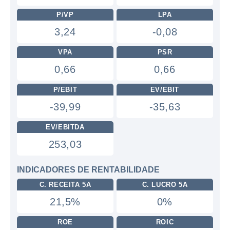
P/VP
LPA
3,24
-0,08
VPA
PSR
0,66
0,66
P/EBIT
EV/EBIT
-39,99
-35,63
EV/EBITDA
253,03
INDICADORES DE RENTABILIDADE
C. RECEITA 5A
C. LUCRO 5A
21,5%
0%
ROE
ROIC