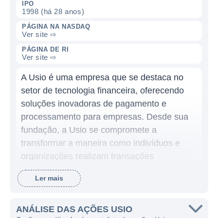
IPO
1998 (há 28 anos)
PÁGINA NA NASDAQ
Ver site ⇨
PÁGINA DE RI
Ver site ⇨
A Usio é uma empresa que se destaca no
setor de tecnologia financeira, oferecendo
soluções inovadoras de pagamento e
processamento para empresas. Desde sua
fundação, a Usio se compromete a
transformar a maneira como indivíduos e
organizações realizam transações
financeiras, buscando sempre a eficiência,
Ler mais
segurança e inovação. A empresa é
reconhecida por suas plataformas que
facilitam pagamentos eletrônicos, gestão de
ANÁLISE DAS AÇÕES USIO