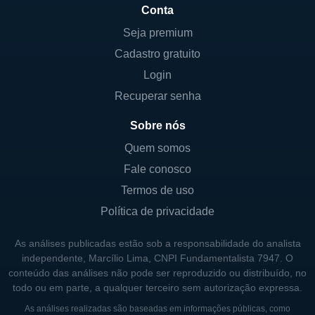
de produtos acontece. O ambiente
Conta
regulatório dos EUA oferece um sistema
Seja premium
robusto para a aprovação de novos
Cadastro gratuito
medicamentos, permitindo que a UroGen
Login
trabalhe de forma eficaz para trazer
Recuperar senha
inovações ao mercado. Além disso, a
empresa também busca oportunidades em
Sobre nós
mercados internacionais, onde as
Quem somos
necessidades de tratamentos urológicos são
Fale conosco
significativas e ainda há poucas opções
Termos de uso
disponíveis para os pacientes.
Política de privacidade
LINHAS DE NEGÓCIOS
As análises publicadas estão sob a responsabilidade do analista
independente, Marcílio Lima, CNPI Fundamentalista 7947. O
A principal linha de negócios da UroGen é
conteúdo das análises não pode ser reproduzido ou distribuído, no
composta pelo desenvolvimento de novos
todo ou em parte, a qualquer terceiro sem autorização expressa.
medicamentos e terapias que se concentram
As análises realizadas são baseadas em informações públicas, como