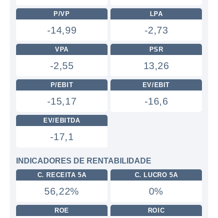
P/VP
LPA
-14,99
-2,73
VPA
PSR
-2,55
13,26
P/EBIT
EV/EBIT
-15,17
-16,6
EV/EBITDA
-17,1
INDICADORES DE RENTABILIDADE
C. RECEITA 5A
C. LUCRO 5A
56,22%
0%
ROE
ROIC