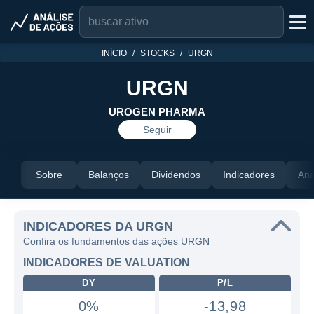
INÍCIO
STOCKS
URGN
URGN
UROGEN PHARMA
Seguir
Sobre
Balanços
Dividendos
Indicadores
Aná
INDICADORES DA URGN
Confira os fundamentos das ações URGN
INDICADORES DE VALUATION
DY
P/L
0%
-13,98