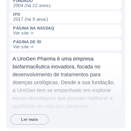
FUNDADO
2004 (há 22 anos)
IPO
2017 (há 9 anos)
PÁGINA NA NASDAQ
Ver site ⇨
PÁGINA DE RI
Ver site ⇨
A UroGen Pharma é uma empresa
biofarmacêutica inovadora, focada no
desenvolvimento de tratamentos para
doenças urológicas. Desde a sua fundação,
a UroGen tem se empenhado em explorar
novas abordagens que possam melhorar a
qualidade de vida dos pacientes,
especialmente aqueles que enfrentam
Ler mais
câncer urológico e outras condições
relacionadas ao trato urinário. O objetivo da