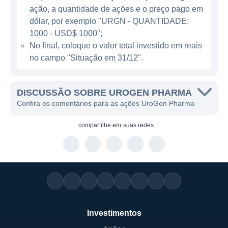
ação, a quantidade de ações e o preço pago em
experiência do paciente.
dólar, por exemplo "URGN - QUANTIDADE:
1000 - USD$ 1000";
ATUAÇÃO DA UROGEN PHARMA
No final, coloque o valor total investido em reais
no campo "Situação em 31/12".
A UroGen Pharma tem se destacado por
seus produtos inovadores que atendem a
uma necessidade significativa no mercado
DISCUSSÃO SOBRE UROGEN PHARMA
de terapias urológicas. A empresa
Confira os comentários para as ações UroGen Pharma
desenvolve suas terapias em diversas fases
compartilhe em
suas redes
de pesquisa e desenvolvimento, e algumas
de suas principais inovações têm se
direcionado ao tratamento de câncer de
bexiga, que é um dos tipos de câncer com
alta incidência e mortalidade entre os
homens e mulheres.
Investimentos
Entre seus produtos, destaca-se o UGN-101,