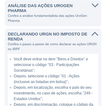
UroGen é transformar o tratamento de
ANÁLISE DAS AÇÕES UROGEN
PHARMA
patologias que afetam a bexiga e os rins,
Confira a análise fundamentalista das ações UroGen
aproveitando suas tecnologias avançadas e
Pharma
pesquisa clínica para trazer novas opções de
terapias para o mercado.
DECLARANDO URGN NO IMPOSTO DE
RENDA
A empresa opera principalmente na área de
Confira o passo a passo de como declarar as ações URGN
oncologia, focando em terapias que possam
no IRPF
ser administradas localmente aos tumores,
Você deve entrar no item "Bens e Direitos" e
reduzindo assim os efeitos colaterais
selecionar o código "03 - Participações
sistemáticos frequentemente associados ao
Societárias";
tratamento do câncer. A UroGen utiliza
Depois, selecione o código "01 - Ações
tecnologias de microbolhas e liberação
(inclusive as listadas em bolsa)";
controlada de medicamentos, permitindo um
Depois, em localização, escolha o país do seu
direcionamento mais preciso e eficaz dos
investimento, no caso de ações, escolha "249 -
tratamentos. Isso possibilita um impacto
Estados Unidos";
positivo nos resultados clínicos e na
Depois, em discriminação, coloque o código da