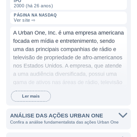
IPO
2000 (há 26 anos)
PÁGINA NA NASDAQ
Ver site ⇨
A Urban One, Inc. é uma empresa americana
focada em mídia e entretenimento, sendo
uma das principais companhias de rádio e
televisão de propriedade de afro-americanos
nos Estados Unidos. A empresa, que atende
a uma audiência diversificada, possui uma
gama de ativos nas áreas de rádio, televisão
e plataformas digitais, o que a posiciona
Ler mais
como uma operadora única no setor de
mídia. A Urban One tem como missão a
conexão com a comunidade afro-americana
ANÁLISE DAS AÇÕES URBAN ONE
Confira a análise fundamentalista das ações Urban One
e a representação de histórias que ressoam
com essa audiência, promovendo uma voz