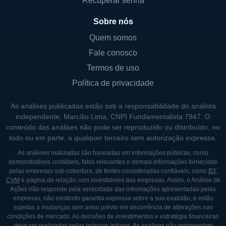
comédias, e documentários, todos voltados
Recuperar senha
para a audiência afro-americana.
Sobre nós
Além disso, a Urban One organiza e
Quem somos
promove eventos ao vivo que celebram a
Fale conosco
cultura afro-americana, abrindo espaço para
Termos de uso
artistas e personalidades dentro de sua
Política de privacidade
comunidade. A empresa também investe em
iniciativas de responsabilidade social e
As análises publicadas estão sob a responsabilidade do analista
desenvolvimento comunitário, demonstrando
independente, Marcílio Lima, CNPI Fundamentalista 7947. O
conteúdo das análises não pode ser reproduzido ou distribuído, no
seu compromisso com o fortalecimento das
todo ou em parte, a qualquer terceiro sem autorização expressa.
comunidades que atende.
As análises realizadas são baseadas em informações públicas, como
demonstrativos contábeis, fatos relevantes e demais informações fornecidas
pelas empresas sob cobertura, de fontes consideradas confiáveis, como
B3
,
SOCIEDADES E CONTROLADORES
CVM
e página de relação com investidores das empresas. Assim, o Análise de
Ações não responde pela veracidade das informações apresentadas pelas
A Urban One foi fundada por Catherine L.
empresas, não existindo garantia expressa sobre a sua exatidão, e estão
Hughes, que é uma das principais figuras na
sujeitas a mudanças sem aviso prévio em decorrência de alterações nas
condições de mercado. As decisões de investimentos e estratégia financeiras
liderança da empresa. Com uma trajetória
deve ser realizadas pelos próprios leitores. As análises não representam