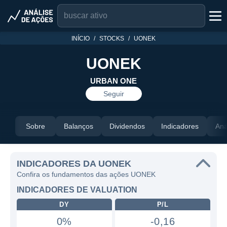
INÍCIO
STOCKS
UONEK
UONEK
URBAN ONE
Seguir
Sobre
Balanços
Dividendos
Indicadores
Aná
INDICADORES DA UONEK
Confira os fundamentos das ações UONEK
INDICADORES DE VALUATION
DY
P/L
0%
-0,16