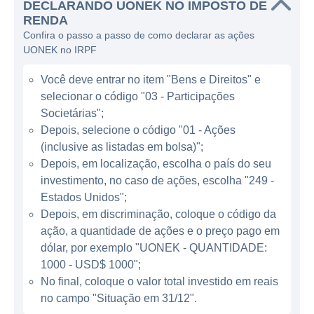
DECLARANDO UONEK NO IMPOSTO DE
autêntica e relevante na indústria do
RENDA
entretenimento.
Confira o passo a passo de como declarar as ações
UONEK no IRPF
A Urban One opera principalmente por meio
de suas subsidiárias de rádio, que incluem
Você deve entrar no item "Bens e Direitos" e
mais de 55 estações de rádio em diversas
selecionar o código "03 - Participações
partes do país. O modelo de negócios da
Societárias";
empresa é baseado na criação e distribuição
Depois, selecione o código "01 - Ações
(inclusive as listadas em bolsa)";
de conteúdo direcionado, que não só
Depois, em localização, escolha o país do seu
entretém, mas também informa e capacita a
investimento, no caso de ações, escolha "249 -
audiência. Além disso, a Urban One está
Estados Unidos";
presente na mídia digital e possui
Depois, em discriminação, coloque o código da
colaborações em eventos ao vivo, buscando
ação, a quantidade de ações e o preço pago em
integrar diferentes formas de engajamento
dólar, por exemplo "UONEK - QUANTIDADE:
com seus ouvintes e espectadores.
1000 - USD$ 1000";
No final, coloque o valor total investido em reais
no campo "Situação em 31/12".
ATUAÇÃO DA URBAN ONE