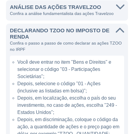
experiências de viagem.
ANÁLISE DAS AÇÕES TRAVELZOO
Confira a análise fundamentalista das ações Travelzoo
A atuação da Travelzoo é centrada na
curadoria de ofertas, onde a empresa utiliza
DECLARANDO TZOO NO IMPOSTO DE
sua equipe de especialistas para pesquisar,
RENDA
Confira o passo a passo de como declarar as ações TZOO
verificar e apresentar as melhores
no IRPF
oportunidades de viagem disponíveis. Além
de sua plataforma online, a Travelzoo se
Você deve entrar no item "Bens e Direitos" e
destaca por sua newsletter semanal, que é
selecionar o código "03 - Participações
enviada para milhões de assinantes,
Societárias";
proporcionando acesso a ofertas limitadas e
Depois, selecione o código "01 - Ações
(inclusive as listadas em bolsa)";
exclusivas.
Depois, em localização, escolha o país do seu
investimento, no caso de ações, escolha "249 -
MODELOS DE NEGÓCIO DA TRAVELZOO
Estados Unidos";
Depois, em discriminação, coloque o código da
A Travelzoo gera receita principalmente
ação, a quantidade de ações e o preço pago em
através da publicidade e das comissões
dólar, por exemplo "TZOO - QUANTIDADE: