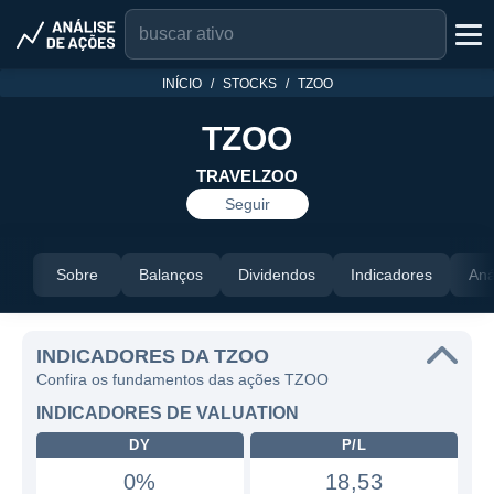
INÍCIO
STOCKS
TZOO
TZOO
TRAVELZOO
Seguir
Sobre
Balanços
Dividendos
Indicadores
Aná
INDICADORES DA TZOO
Confira os fundamentos das ações TZOO
INDICADORES DE VALUATION
DY
P/L
0%
18,53