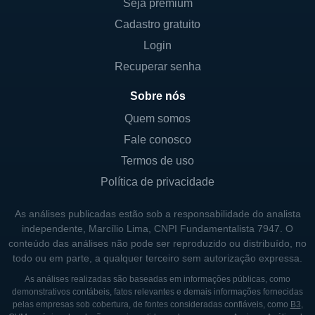
carros.
Seja premium
Experiências: promoções em atividades,
Cadastro gratuito
eventos e excursões, proporcionando aos
Login
usuários oportunidades para explorar
Recuperar senha
locais de maneira enriquecedora.
Sobre nós
Entretenimento: acesso a ofertas
Quem somos
especiais em shows, cinemas, e outras
Fale conosco
formas de entretenimento, que atraem
uma ampla gama de consumidores.
Termos de uso
Política de privacidade
Essas linhas de negócios demonstram a
versatilidade da Travelzoo em atender às
As análises publicadas estão sob a responsabilidade do analista
diferentes necessidades dos viajantes,
independente, Marcílio Lima, CNPI Fundamentalista 7947. O
conteúdo das análises não pode ser reproduzido ou distribuído, no
proporcionando uma plataforma abrangente
todo ou em parte, a qualquer terceiro sem autorização expressa.
para diversas ofertas de turismo e lazer.
As análises realizadas são baseadas em informações públicas, como
demonstrativos contábeis, fatos relevantes e demais informações fornecidas
CONTROLADORES E PRINCIPAIS
pelas empresas sob cobertura, de fontes consideradas confiáveis, como
B3
,