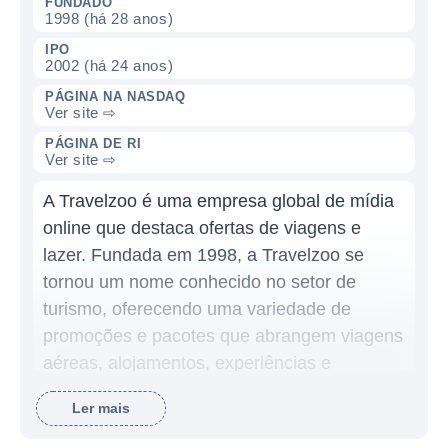
FUNDADO
1998 (há 28 anos)
IPO
2002 (há 24 anos)
PÁGINA NA NASDAQ
Ver site ⇨
PÁGINA DE RI
Ver site ⇨
A Travelzoo é uma empresa global de mídia
online que destaca ofertas de viagens e
lazer. Fundada em 1998, a Travelzoo se
tornou um nome conhecido no setor de
turismo, oferecendo uma variedade de
promoções e pacotes que abrangem viagens
aéreas, alojamentos, experiências e
entretenimento. Sua missão é ajudar os
Ler mais
viajantes a descobrir ofertas de viagens de
alta qualidade e a maximizar suas